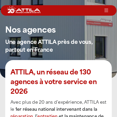
Passer
au
Toggl
contenu
Navig
Nos agences
Le groupe
Une agence ATTILA près de vous,
Nos services
partout en France
Nos agences
ATTILA, un réseau de 130
agences à votre service en
Votre toit
2026
Rejoignez-nous
Avec plus de 20 ans d’expérience, ATTILA est
le
1er réseau national intervenant dans la
Devenir Franchisé
réparation
, l’
entretien
et la maintenance de