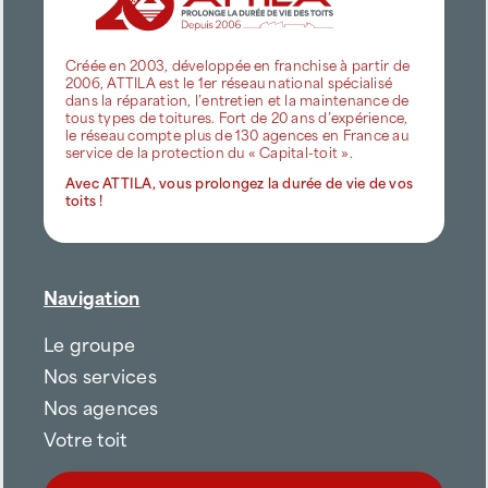
AVIGNON
Créée en 2003, développée en franchise à partir de
2006, ATTILA est le 1er réseau national spécialisé
BAIN-DE-BRETAGNE-JANZÉ
dans la réparation, l’entretien et la maintenance de
tous types de toitures. Fort de 20 ans d’expérience,
le réseau compte plus de 130 agences en France au
BERNAY
service de la protection du « Capital-toit ».
Avec ATTILA, vous prolongez la durée de vie de vos
toits !
BÉZIERS
BORDEAUX EST
Navigation
BORDEAUX MÉRIGNAC
Le groupe
BORDEAUX NORD
Nos services
Nos agences
BORDEAUX SUD
Votre toit
BOURG-EN-BRESSE