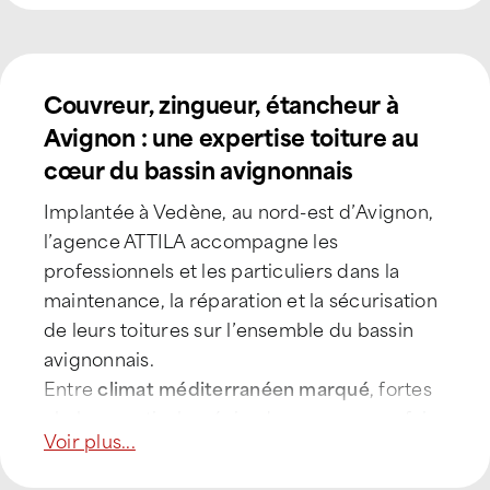
Couvreur, zingueur, étancheur à
Avignon : une expertise toiture au
cœur du bassin avignonnais
Implantée à Vedène, au nord-est d’Avignon,
l’agence ATTILA accompagne les
professionnels et les particuliers dans la
maintenance, la réparation et la sécurisation
de leurs toitures sur l’ensemble du bassin
avignonnais.
Entre
climat méditerranéen marqué
, fortes
chaleurs estivales, épisodes orageux parfois
Voir plus...
intenses et vents réguliers (mistral), les
toitures du territoire sont soumises à des