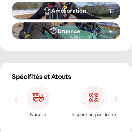
Amélioration
Urgence
Spécifités et Atouts
ur
Nacelle
Inspection par drone