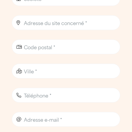
couverture, de la zinguerie et de
l’étanchéité.
Formés en continu et certifiés, ils
interviennent avec la rigueur et le savoir-
faire attendus d’un couvreur-étancheur
expérimenté, tout en respectant des
protocoles de sécurité stricts, adaptés aux
bâtiments occupés ou sensibles.
La sécurité des personnes et des biens est
une priorité absolue pour l’agence ATTILA
Avignon, qui dispose d’équipements
professionnels permettant d’intervenir sur
toutes les configurations de toitures.
Une entreprise de toiture de