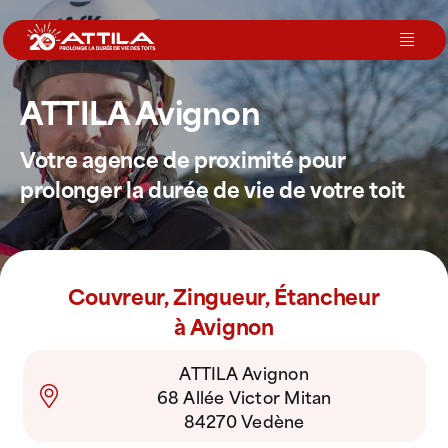
Passer
au
Toggl
contenu
Navig
ATTILA Avignon
Le groupe
Votre agence de proximité pour
Nos services
prolonger la durée de vie de votre toit
Nos agences
Couvreur, Zingueur, Étancheur
Votre toit
à Avignon
ATTILA Avignon
Rejoignez-nous
68 Allée Victor Mitan
84270 Vedène
Devenir Franchisé