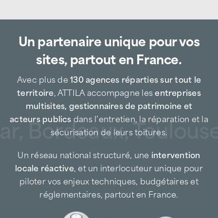
entreprises, industries, collectivités,
gestionnaires de patrimoine et particuliers
Un partenaire unique pour vos
pour tous leurs besoins en maintenance,
réparation et sécurisation de toiture.
sites, partout en France.
Entreprise de couverture de proximité, nous
intervenons rapidement à Avignon, Vedène
Avec plus de
130 agences réparties sur tout le
et dans les communes environnantes, aussi
territoire
, ATTILA accompagne les
entreprises
bien en prévention qu’en urgence, afin de
multisites, gestionnaires de patrimoine et
limiter les impacts des infiltrations d’eau, des
acteurs publics
dans l’entretien, la réparation et la
ar, Bordeaux, Toulouse,
défauts d’étanchéité ou des dégradations
sécurisation de leurs toitures.
liées aux intempéries et aux variations
Un réseau national structuré, une
intervention
thermiques.
locale réactive
, et un interlocuteur unique pour
Spécialiste de la maintenance toiture, ATTILA
piloter vos enjeux techniques, budgétaires et
Avignon agit à chaque étape du cycle de vie
réglementaires, partout en France.
de la couverture, avec l’exigence d’un