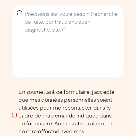
proximité au service du territoire
avignonnais
L’équipe
Implantée à Vedène, l’agence ATTILA
Avignon s’appuie sur des équipes
disponibles du lundi au vendredi et
mobilisables rapidement en cas d’urgence.
Elle est dirigée par un gérant entouré de
professionnels expérimentés, reconnus pour
En soumettant ce formulaire, j'accepte
leur expertise technique en couverture,
que mes données personnelles soient
zinguerie et étanchéité.
utilisées pour me recontacter dans le
cadre de ma demande indiquée dans
Nos clients
ce formulaire. Aucun autre traitement
ne sera effectué avec mes
ATTILA Avignon accompagne des