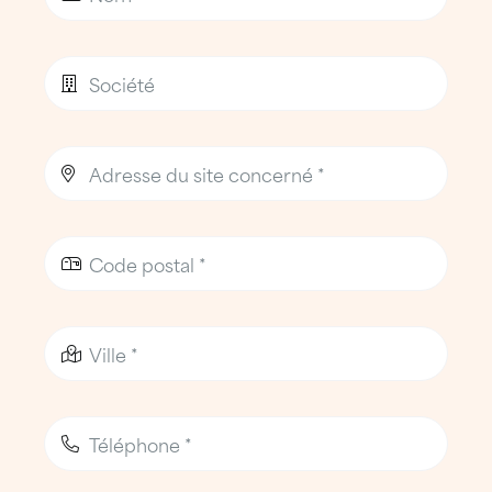
Les interventions sont réalisées par des
Techniciens Toiture ATTILA (TTA),
professionnels issus des métiers de la
couverture, de la zinguerie et de
l’étanchéité.
Formés en continu et certifiés, ils
interviennent avec la rigueur et le savoir-
faire attendus d’un couvreur-étancheur
expérimenté, tout en appliquant des
protocoles de sécurité stricts, adaptés aux
sites industriels, commerciaux et aux
bâtiments occupés.
La sécurité des personnes et des bâtiments
est une priorité absolue pour l’agence
ATTILA Bourg-en-Bresse, qui dispose
d’équipements professionnels permettant