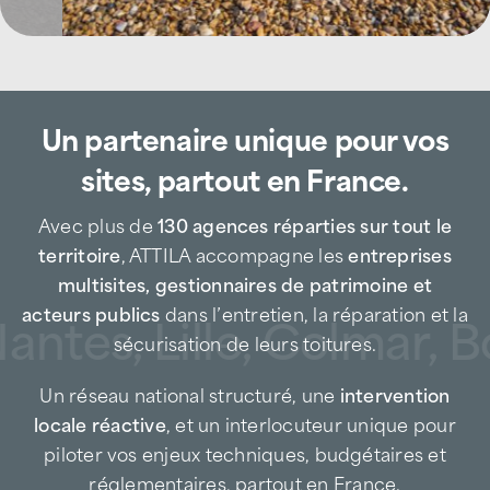
Basée au 200 rue Ampère à Péronnas,
l’agence ATTILA Bourg-en-Bresse intervient
auprès des entreprises, industries,
Un partenaire unique pour vos
plateformes logistiques, zones
commerciales, collectivités, gestionnaires de
sites, partout en France.
patrimoine et particuliers pour tous les
besoins liés à la toiture.
Avec plus de
130 agences réparties sur tout le
Entreprise de toiture de proximité, nous
territoire
, ATTILA accompagne les
entreprises
intervenons rapidement sur Bourg-en-
multisites, gestionnaires de patrimoine et
Bresse et ses communes environnantes, en
acteurs publics
dans l’entretien, la réparation et la
ntes, Lille, Colmar, B
prévention comme en urgence, afin de
sécurisation de leurs toitures.
limiter les risques de fuite d’eau, de sinistre
Un réseau national structuré, une
intervention
et de dégradation du bâti.
locale réactive
, et un interlocuteur unique pour
Spécialiste de la maintenance toiture, ATTILA
piloter vos enjeux techniques, budgétaires et
Bourg-en-Bresse agit à chaque étape du
réglementaires, partout en France.