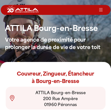
Passer
au
Toggl
contenu
Navig
ATTILA Bourg-en-Bresse
Le groupe
Votre agence de proximité pour
Nos services
prolonger la durée de vie de votre toit
Nos agences
Couvreur, Zingueur, Étancheur
Votre toit
à Bourg-en-Bresse
ATTILA Bourg-en-Bresse
Rejoignez-nous
200 Rue Ampère
01960 Péronnas
Devenir Franchisé