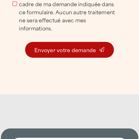
zinguerie et étanchéité.
cadre de ma demande indiquée dans
ce formulaire. Aucun autre traitement
Nos clients
ne sera effectué avec mes
informations.
ATTILA Bourg-en-Bresse accompagne des
entreprises industrielles et logistiques, des
Envoyer votre demande
acteurs du tertiaire et du commerce, des
gestionnaires de patrimoine, des
collectivités, des artisans, des propriétaires,
des locataires et des particuliers sur
l’ensemble du bassin de Bourg-en-Bresse.