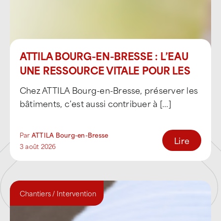
Bâtiments commerciaux et
établissements recevant du public
ATTILA BOURG-EN-BRESSE : L’EAU
En tant qu’étancheur et couvreur spécialisé,
UNE RESSOURCE VITALE POUR LES
l’agence prend en charge l’environnement
complet du toit, élément clé de la durabilité
ABEILLES
Chez ATTILA Bourg-en-Bresse, préserver les
et de la sécurité des bâtiments :
bâtiments, c’est aussi contribuer à [...]
Entretien et réparation des chéneaux,
gouttières et réseaux d’eaux pluviales
Par
ATTILA Bourg-en-Bresse
Lire
3 août 2026
Traitement des points singuliers :
lanterneaux, émergences techniques,
acrotères
Chantiers / Intervention
Bardages, éléments de fixation et
structures périphériques