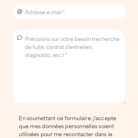
d’intervenir sur toutes les configurations de
toiture.
Une entreprise de toiture de
proximité au service du bassin
burgien
L’équipe
Implantée à Péronnas, l’agence ATTILA
Bourg-en-Bresse s’appuie sur des équipes
disponibles du lundi au vendredi et
mobilisables rapidement en cas d’urgence.
Elle est dirigée par un gérant entouré de
En soumettant ce formulaire, j'accepte
professionnels expérimentés, reconnus pour
que mes données personnelles soient
leur expertise technique en couverture,
utilisées pour me recontacter dans le