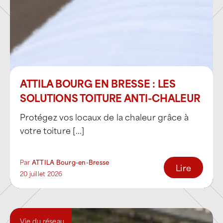
Amélioration thermique et
performance énergétique
Mise en sécurité des accès en toiture :
lignes de vie, garde-corps,
ATTILA BOURG EN BRESSE : LES
cheminements sécurisés
SOLUTIONS TOITURE ANTI-CHALEUR
Une expertise adaptée aux zones
Protégez vos locaux de la chaleur grâce à
économiques de Bourg-en-Bresse
votre toiture [...]
et de sa périphérie
Par
ATTILA Bourg-en-Bresse
Lire
Le bassin burgien concentre de nombreuses
20 juillet 2026
zones d’activités structurantes, mêlant
industrie, logistique, artisanat et commerce.
ATTILA Bourg-en-Bresse intervient
Vie du réseau