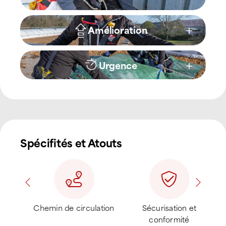
Amélioration
Urgence
Spécifités et Atouts
ux
Chemin de circulation
Sécurisation et
Sys
conformité