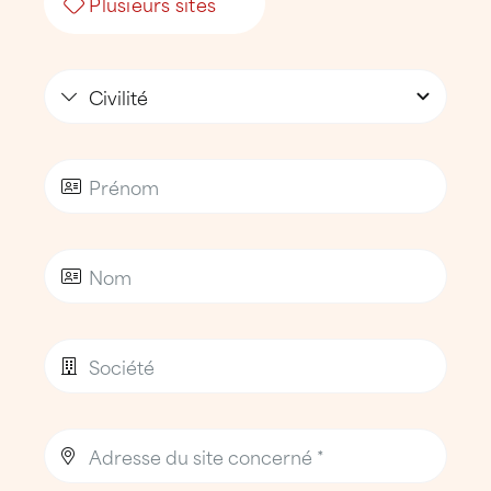
Les prestations proposées incluent
notamment :
bilans et diagnostics toiture détaillés
,
contrats d’entretien personnalisés
,
entretien préventif et nettoyage
technique,
recherche ciblée d’infiltrations,
interventions d’urgence
en cas de fuite
ou de sinistre.
Cette démarche permet de préserver
durablement le
patrimoine immobilier
professionnel
et de limiter les interruptions