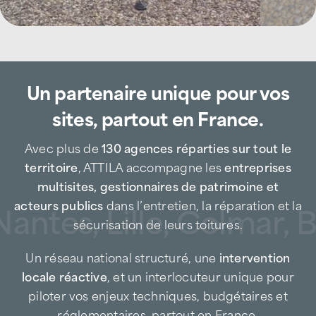
secteur de Provins
À l’image d’un
couvreur-étancheur de
Un partenaire unique pour vos
proximité
, ATTILA Provins privilégie une
démarche préventive afin de limiter les
sites, partout en France.
désordres structurels et les interventions
lourdes, souvent coûteuses pour les
Avec plus de
130 agences réparties sur tout le
entreprises.
territoire
, ATTILA accompagne les
entreprises
multisites, gestionnaires de patrimoine et
Les interventions concernent notamment :
acteurs publics
dans l’entretien, la réparation et la
antes, Lille, Colmar, B
sécurisation de leurs toitures.
des bâtiments artisanaux et industriels,
Un réseau national structuré, une
intervention
des plateformes logistiques et sites
locale réactive
, et un interlocuteur unique pour
d’activité,
piloter vos enjeux techniques, budgétaires et
des bâtiments tertiaires et locaux
réglementaires, partout en France.