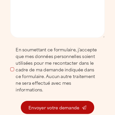
expérimentée, spécialisée dans la
maintenance et la réparation de toitures
professionnelles
sur l’ensemble du territoire
provinois.
Nos clients
En soumettant ce formulaire, j'accepte
ATTILA Provins accompagne les
entreprises
,
que mes données personnelles soient
PME
,
artisans
,
industriels
et
collectivités
utilisées pour me recontacter dans le
cadre de ma demande indiquée dans
implantés à
Provins
,
Bray-sur-Seine
,
Nogent-
ce formulaire. Aucun autre traitement
sur-Seine
,
Longueville
et dans les communes
ne sera effectué avec mes
rurales environnantes.
informations.
Envoyer votre demande