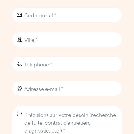
d’exploitation.
Des Techniciens Toiture ATTILA
formés aux contraintes locales
Les interventions sont réalisées par des
Techniciens Toiture ATTILA
, formés aux
métiers de la couverture, de l’étanchéité et
de la zinguerie, et habitués aux contraintes
spécifiques des bâtiments professionnels du
Provinois
.
L’équipe
Basée à
Provins
, l’agence ATTILA Provins
s’appuie sur une équipe locale