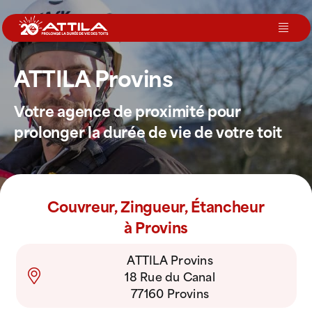
Passer
au
Toggl
contenu
Navig
ATTILA Provins
Le groupe
Votre agence de proximité pour
Nos services
prolonger la durée de vie de votre toit
Nos agences
Couvreur, Zingueur, Étancheur
Votre toit
à Provins
ATTILA Provins
Rejoignez-nous
18 Rue du Canal
77160 Provins
Devenir Franchisé