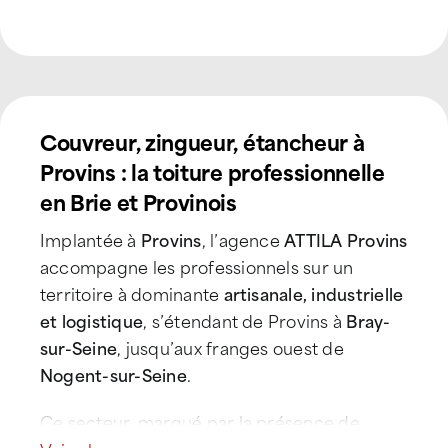
Couvreur, zingueur, étancheur à
Provins : la toiture professionnelle
en Brie et Provinois
Implantée à
Provins
, l’agence
ATTILA Provins
accompagne les professionnels sur un
territoire à dominante
artisanale, industrielle
et logistique
, s’étendant de Provins à
Bray-
sur-Seine
, jusqu’aux franges ouest de
Nogent-sur-Seine
.
Ce secteur, marqué par la présence de
zones d’activités périphériques
, d’unités
Voir plus...