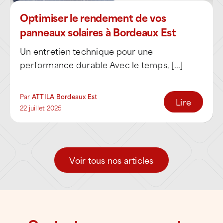
multicouches
Optimiser le rendement de vos
Couvertures métalliques et éléments
panneaux solaires à Bordeaux Est
de zinguerie
Un entretien technique pour une
En tant qu’étancheur et couvreur spécialisé,
performance durable Avec le temps, [...]
l’agence prend également en charge
l’environnement complet du toit, élément
Par
ATTILA Bordeaux Est
Lire
clé de sa durabilité dans un contexte
22 juillet 2025
climatique humide et venteux :
Entretien et réparation de chéneaux,
gouttières et évacuations d’eaux
Voir tous nos articles
pluviales
Entourages de cheminées, lanterneaux,
puits de lumière et émergences