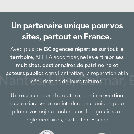
L’agence ATTILA Bordeaux Est, située
avenue des Mondaults à Floirac,
accompagne les entreprises, industries,
Un partenaire unique pour vos
plateformes logistiques, gestionnaires de
patrimoine, collectivités et particuliers pour
sites, partout en France.
tous leurs besoins en maintenance,
réparation et sécurisation de toiture.
Avec plus de
130 agences réparties sur tout le
Entreprise de toiture de proximité sur la rive
territoire
, ATTILA accompagne les
entreprises
droite bordelaise, nous intervenons
multisites, gestionnaires de patrimoine et
rapidement à Floirac et dans les communes
acteurs publics
dans l’entretien, la réparation et la
Nantes, Lille, Colmar, 
environnantes, en prévention comme en
sécurisation de leurs toitures.
urgence, afin de limiter les risques
Un réseau national structuré, une
intervention
d’infiltration, de dégradation des bâtiments
locale réactive
, et un interlocuteur unique pour
et d’interruption d’activité.
piloter vos enjeux techniques, budgétaires et
Spécialiste de la maintenance toiture, ATTILA
réglementaires, partout en France.
Bordeaux Est agit à chaque étape du cycle