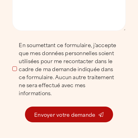
d’anticiper les risques d’infiltration, de
corrosion, d’obstruction des évacuations et
de dégradation prématurée des matériaux.
Diagnostic, entretien préventif et
interventions d’urgence
En soumettant ce formulaire, j'accepte
que mes données personnelles soient
Sur la rive droite bordelaise, les toitures sont
utilisées pour me recontacter dans le
exposées à des agressions spécifiques :
cadre de ma demande indiquée dans
humidité persistante, vents dominants,
ce formulaire. Aucun autre traitement
encrassement rapide des évacuations,
ne sera effectué avec mes
variations thermiques et vieillissement
informations.
accéléré des étanchéités industrielles.
ATTILA Bordeaux Est privilégie une
Envoyer votre demande
approche préventive et experte,
comparable à celle d’un couvreur ou d’un