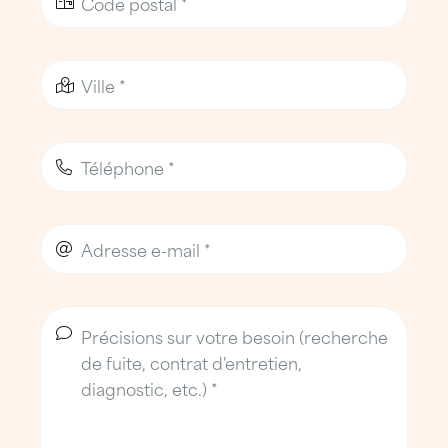
Latresne
, regroupant activités
artisanales et industrielles,
Tresses
, pôle de PME et d’entreprises
artisanales,
Carbon-Blanc
, zone d’activités
artisanales et techniques,
Floirac
, secteur mixte combinant
industrie, tertiaire et logistique,
Les zones commerciales de la rive
droite
, soumises à de fortes contraintes
d’exploitation et de fréquentation.
Ces environnements nécessitent une
surveillance régulière des toitures afin