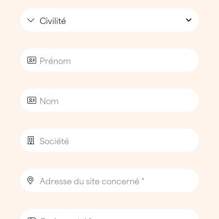
la rive droite, où les enjeux de maintenance
de toiture sont particulièrement élevés en
raison des surfaces, des contraintes
d’exploitation et des flux logistiques.
Les équipes accompagnent notamment des
entreprises implantées sur :
La zone portuaire de Bassens
, pôle
industriel et logistique stratégique de la
métropole,
Le secteur de La Gardette
, à dominante
industrielle et artisanale,
Ambarès-et-Lagrave
, territoire
industriel structurant de l’est bordelais,