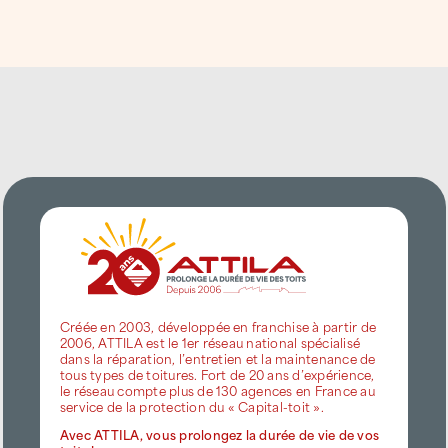
étancheur de proximité, afin d’éviter les
sinistres et les interventions lourdes.
Les prestations proposées incluent
notamment :
Bilans et diagnostics toiture détaillés,
avec drone
Contrats d’entretien personnalisés
Nettoyage technique et démoussage
adapté au climat océanique
Créée en 2003, développée en franchise à partir de
2006, ATTILA est le 1er réseau national spécialisé
Recherche de fuites par technologies
dans la réparation, l’entretien et la maintenance de
avancées (enfumage, ondes électro-
tous types de toitures. Fort de 20 ans d’expérience,
le réseau compte plus de 130 agences en France au
acoustiques)
service de la protection du « Capital-toit ».