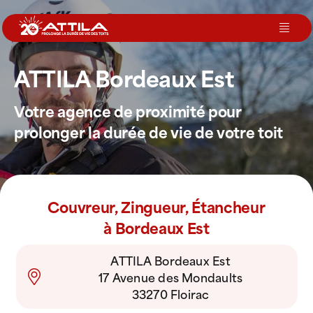
Passer
au
Toggl
contenu
Navig
ATTILA Bordeaux Est
Le groupe
Votre agence de proximité pour
Nos services
prolonger la durée de vie de votre toit
Nos agences
Couvreur, Zingueur, Étancheur
Votre toit
à Bordeaux Est
ATTILA Bordeaux Est
Rejoignez-nous
17 Avenue des Mondaults
33270 Floirac
Devenir Franchisé