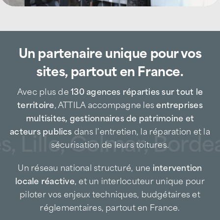
toiture
Basée au 286 rue de la Malitorne à Saint-
Doulchard, l’agence ATTILA Bourges
intervient auprès des entreprises
Un partenaire unique pour vos
industrielles, plateformes logistiques,
acteurs du tertiaire, zones commerciales,
sites, partout en France.
collectivités, gestionnaires de patrimoine et
particuliers.
Avec plus de
130 agences réparties sur tout le
Entreprise de couverture de proximité, nous
territoire
, ATTILA accompagne les
entreprises
intervenons rapidement à Bourges et dans
multisites, gestionnaires de patrimoine et
son agglomération, en prévention comme en
acteurs publics
dans l’entretien, la réparation et la
, Lille, Colmar, Bordea
urgence, afin de limiter les risques de fuite
sécurisation de leurs toitures.
d’eau, de dégradation des matériaux et de
Un réseau national structuré, une
intervention
sinistres coûteux.
locale réactive
, et un interlocuteur unique pour
Spécialiste de la maintenance toiture, ATTILA
piloter vos enjeux techniques, budgétaires et