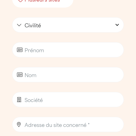
techniques
Plusieurs sites
Toits-terrasses : étanchéité bitume,
membranes synthétiques, solutions
multicouches
Couvertures traditionnelles et éléments
de zinguerie
Bâtiments commerciaux et
établissements recevant du public
En tant qu’étancheur et couvreur spécialisé,
l’agence prend en charge l’environnement
complet du toit, élément clé de sa durabilité
et de la sécurité des bâtiments :
Entretien et réparation des chéneaux,