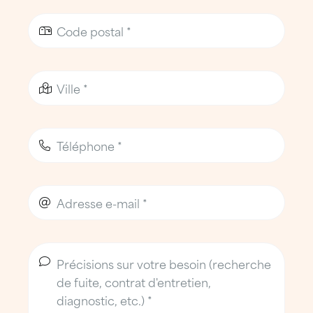
gouttières et réseaux d’eaux pluviales
Traitement des points singuliers :
lanterneaux, émergences techniques,
acrotères
Bardages, éléments de fixation et
structures périphériques
Amélioration thermique et
performance énergétique
Mise en sécurité des accès en toiture :
lignes de vie, garde-corps,
cheminements sécurisés
Une présence forte sur les zones