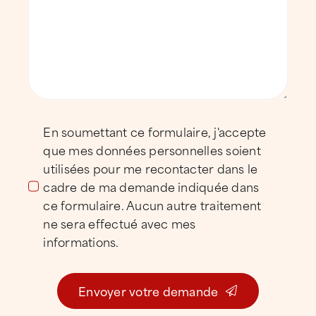
d’activités du bassin berruyer
Le secteur de Bourges concentre plusieurs
zones d’activités majeures, combinant
industrie, logistique, technologie et
commerce.
ATTILA Bourges intervient régulièrement sur
les secteurs suivants :
En soumettant ce formulaire, j'accepte
La Voie Romaine
, zone industrielle et
que mes données personnelles soient
logistique structurante,
utilisées pour me recontacter dans le
cadre de ma demande indiquée dans
L’Aérocentre et le secteur
ce formulaire. Aucun autre traitement
aéroportuaire
, pôle industriel et
ne sera effectué avec mes
technologique majeur,
informations.
Marmagne
, à forte dominante
industrielle,