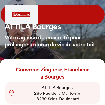
Passer
au
contenu
Toggl
ATTILA Bourges
Navig
Le groupe
Votre agence de proximité pour
prolonger la durée de vie de votre toit
Nos services
Nos agences
Couvreur, Zingueur, Étancheur
à Bourges
Votre toit
ATTILA Bourges
286 Rue de la Malitorne
Rejoignez-nous
18230 Saint-Doulchard