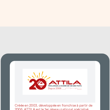
Envoyer votre demande
Saint-Doulchard
, secteur mixte
combinant activités économiques et
commerciales,
Trouy
, zone industrielle active,
Saint-Germain-du-Puy
, tissu artisanal et
PME,
Les zones commerciales de
l’agglomération berruyère
, à forte
fréquentation.
Ces environnements exigent une gestion
rigoureuse des toitures, tant pour des
raisons de sécurité que de conformité
réglementaire et de continuité