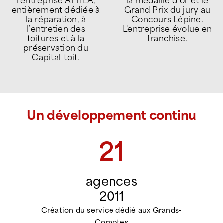
ATTILA réinvente le
toit et structuration de
métier de couvreur
l’offre autour de 5
en créant une offre de
univers de services :
services unique,
Diagnostic,
orientée prévention,
Réparation, Entretien
maintenance et
et Amélioration &
sécurité des toitures.
Urgence.
Un développement continu
21
agences
2011
Création du service dédié aux Grands-