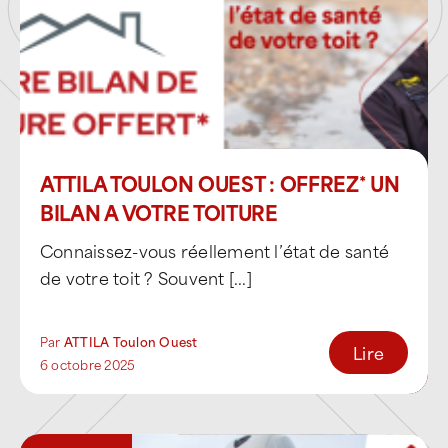
traitement des
points singuliers
:
lanterneaux, cheminées, émergences
techniques,
maintenance des
bardages exposés aux
embruns et à la corrosion
,
ATTILA TOULON OUEST : OFFREZ* UN
BILAN A VOTRE TOITURE
amélioration de l’
isolation thermique
et
de la performance énergétique,
Connaissez-vous réellement l’état de santé
de votre toit ? Souvent [...]
mise en sécurité des toitures
: lignes de
vie, garde-corps, accès et dispositifs
antichute.
Par
ATTILA Toulon Ouest
Lire
6 octobre 2025
Diagnostic toiture, entretien
préventif et interventions