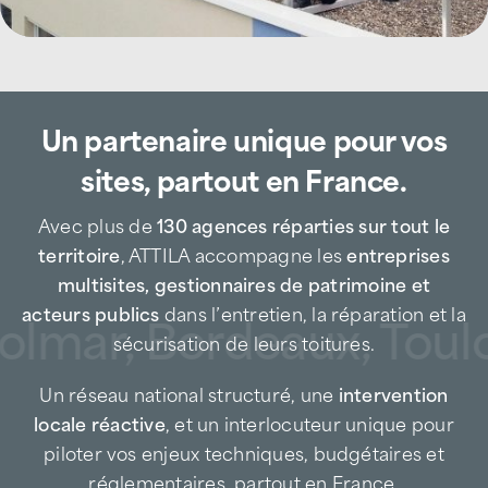
Maintenance, réparation et urgence
toiture à Toulon Ouest et sur la rade
L’agence
ATTILA Toulon Ouest
accompagne
Un partenaire unique pour vos
au quotidien les
immeubles résidentiels,
sites, partout en France.
bâtiments tertiaires, sites portuaires, zones
industrielles, copropriétés et établissements
Avec plus de
130 agences réparties sur tout le
touristiques
pour tous leurs besoins en
territoire
, ATTILA accompagne les
entreprises
maintenance de toiture
, réparations ciblées
multisites, gestionnaires de patrimoine et
et interventions d’urgence.
acteurs publics
dans l’entretien, la réparation et la
olmar, Bordeaux, Toulo
sécurisation de leurs toitures.
Entreprise de couverture de proximité, nous
intervenons notamment sur les secteurs
Un réseau national structuré, une
intervention
suivants :
locale réactive
, et un interlocuteur unique pour
Toulon Ouest (Saint-Roch, Pont-du-Las, Bon
piloter vos enjeux techniques, budgétaires et
Rencontre)
,
La Seyne-sur-Mer
,
Six-Fours-les-
réglementaires, partout en France.