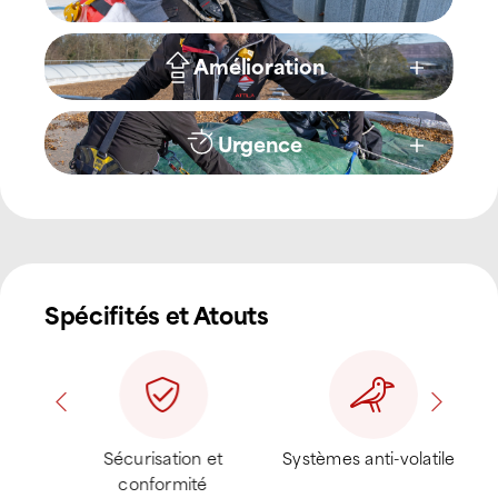
Amélioration
Urgence
Spécifités et Atouts
ion
Sécurisation et
Systèmes anti-volatiles
conformité