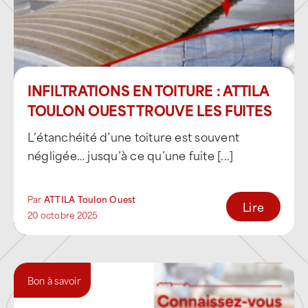
Toits-terrasses
: étanchéité
bitumineuse, membranes EPDM, PVC
et synthétiques
INFILTRATIONS EN TOITURE : ATTILA
Toitures résidentielles et urbaines
:
TOULON OUEST TROUVE LES FUITES
tuiles canal, tuiles mécaniques,
solutions traditionnelles
L’étanchéité d’une toiture est souvent
négligée… jusqu’à ce qu’une fuite [...]
Couvertures métalliques
: zinc,
aluminium, acier, cuivre
Par
ATTILA Toulon Ouest
Lire
En tant que
couvreur étancheur et zingueur
20 octobre 2025
spécialisé
, ATTILA Toulon Ouest intervient sur
l’environnement complet du toit :
entretien et réparation des
chéneaux,
Bon à savoir
noues et évacuations d’eaux pluviales
,