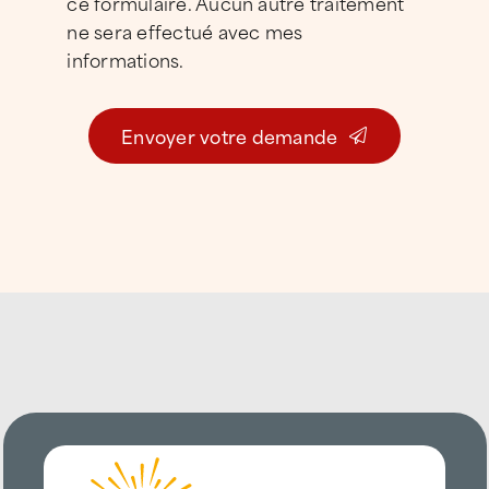
ce formulaire. Aucun autre traitement
Toulon
,
La Seyne-sur-Mer
,
Six-Fours
,
ne sera effectué avec mes
Ollioules
et sur l’ensemble de la
rade de
informations.
Toulon
.
Envoyer votre demande