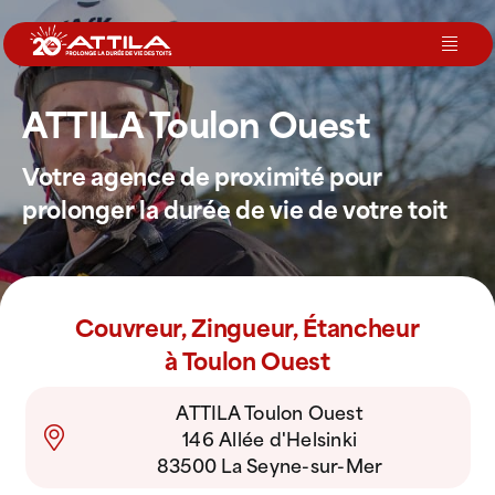
Passer
au
Toggl
contenu
Navig
ATTILA Toulon Ouest
Le groupe
Votre agence de proximité pour
Nos services
prolonger la durée de vie de votre toit
Nos agences
Couvreur, Zingueur, Étancheur
Votre toit
à Toulon Ouest
ATTILA Toulon Ouest
Rejoignez-nous
146 Allée d'Helsinki
83500 La Seyne-sur-Mer
Devenir Franchisé