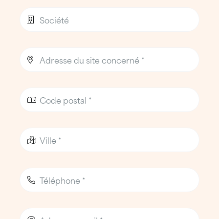
respect de
protocoles de sécurité stricts
,
adaptés aux
sites portuaires, bâtiments
occupés et zones touristiques
.
La sécurité des personnes, des installations
et des usages est une priorité absolue.
L’agence ATTILA Toulon Ouest dispose de
moyens humains et matériels adaptés aux
contraintes du
littoral méditerranéen
.
Une entreprise de toiture de
proximité au service de Toulon
Ouest et de la rade
Une équipe implantée à La Seyne-sur-
Mer