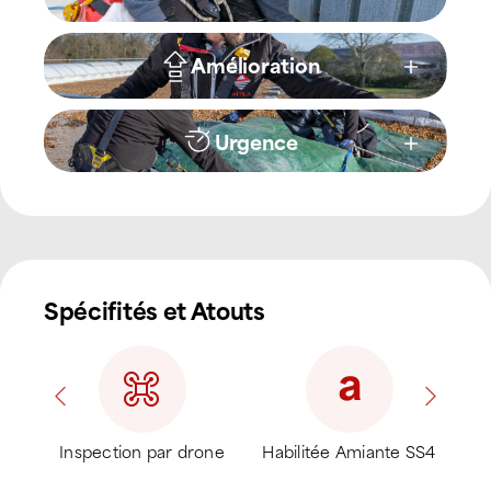
Amélioration
Urgence
Spécifités et Atouts
Inspection par drone
Habilitée Amiante SS4
Rec