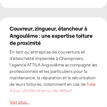
Couvreur, zingueur, étancheur à
Angoulême : une expertise toiture
de proximité
En tant qu’entreprise de couverture et
d’étanchéité implantée à Champniers,
l’agence ATTILA Angoulême accompagne les
professionnels et les particuliers pour la
maintenance, la réparation et la sécurisation
de leurs toitures, notamment en cas de
fuite
d’eau, d’infiltration ou de défaut
d’étanchéité
.
Voir plus...
Située au nord de l’agglomération