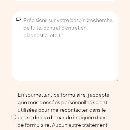
d’équipements professionnels adaptés à
toutes les configurations de toiture, y
compris en milieu occupé ou sur sites
sensibles.
Une entreprise de toiture de
proximité au service du territoire
angoumoisin
L’équipe
Implantée à Champniers, l’agence ATTILA
En soumettant ce formulaire, j'accepte
Angoulême s’appuie sur des équipes
que mes données personnelles soient
disponibles du lundi au vendredi et
utilisées pour me recontacter dans le
mobilisables rapidement en cas d’urgence.
cadre de ma demande indiquée dans
Elle est dirigée par un gérant entouré de
ce formulaire. Aucun autre traitement
professionnels expérimentés, reconnus pour