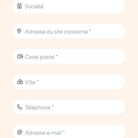
sécurité
Les interventions sont réalisées par des
Techniciens Toiture ATTILA (TTA),
professionnels issus des métiers de la
couverture, de la zinguerie et de
l’étanchéité.
Formés en continu et certifiés, ils
interviennent avec la rigueur et le savoir-
faire attendus d’un
couvreur-étancheur
expérimenté
, dans le respect strict des
normes de sécurité.
La sécurité des personnes et des bâtiments
est une priorité absolue, tant pour nos
équipes que pour nos clients.
L’agence ATTILA Angoulême dispose