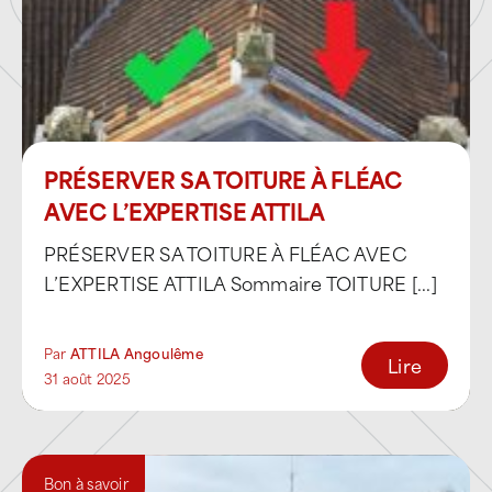
La zone industrielle des Agriers
, l’une
des principales zones industrielles
d’Angoulême, regroupant de
nombreuses entreprises de production
et de services,
PRÉSERVER SA TOITURE À FLÉAC
La zone industrielle de Rabion
, secteur
AVEC L’EXPERTISE ATTILA
économique structurant accueillant des
PRÉSERVER SA TOITURE À FLÉAC AVEC
activités industrielles et artisanales,
L’EXPERTISE ATTILA Sommaire TOITURE [...]
Le parc d’activités Euratlantic / Les
Molines
, situé entre Fléac et
Par
ATTILA Angoulême
Lire
Angoulême, zone mixte accueillant
31 août 2025
activités diverses, services et
entreprises tertiaires,
Le parc d’activités de Bel-Air à L’Isle-
Bon à savoir