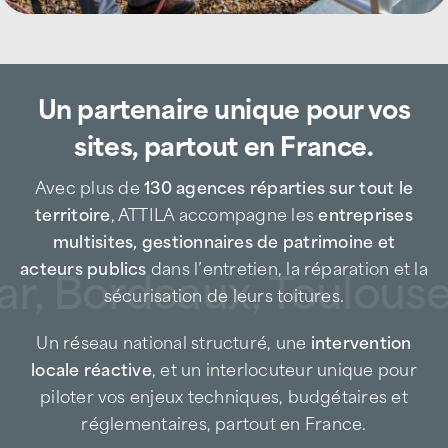
L’agence ATTILA Angoulême accompagne
les entreprises, industries, collectivités,
Un partenaire unique pour vos
gestionnaires de patrimoine et particuliers
pour tous leurs besoins en maintenance,
sites, partout en France.
réparation et sécurisation de toiture.
Entreprise de couverture de proximité, nous
Avec plus de
130 agences réparties sur tout le
intervenons aussi bien en prévention qu’en
territoire
, ATTILA accompagne les
entreprises
urgence afin de limiter les risques liés aux
multisites, gestionnaires de patrimoine et
infiltrations, d’éviter les dégradations
acteurs publics
dans l’entretien, la réparation et la
ar, Bordeaux, Toulouse,
structurelles et de prolonger la durée de vie
sécurisation de leurs toitures.
des toitures.
Un réseau national structuré, une
intervention
Spécialiste de la maintenance toiture, ATTILA
locale réactive
, et un interlocuteur unique pour
agit à chaque étape du cycle de vie de la
piloter vos enjeux techniques, budgétaires et
couverture, avec la même exigence qu’un
réglementaires, partout en France.
couvreur local, tout en bénéficiant de