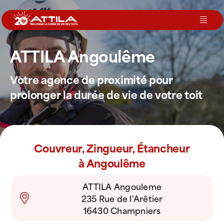
Passer
au
Toggl
contenu
Navig
ATTILA Angoulême
Le groupe
Votre agence de proximité pour
Nos services
prolonger la durée de vie de votre toit
Nos agences
Couvreur, Zingueur, Étancheur
Votre toit
à Angoulême
ATTILA Angouleme
Rejoignez-nous
235 Rue de l'Arêtier
16430 Champniers
Devenir Franchisé