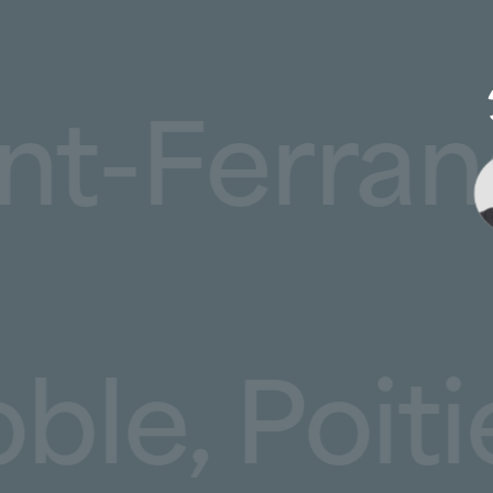
rmont-Fer
Poitiers,