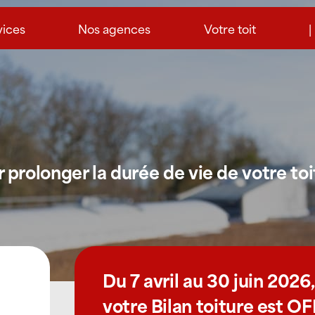
vices
Nos agences
Votre toit
|
prolonger la durée de vie de votre toi
Du 7 avril au 30 juin 2026,
votre Bilan toiture est O