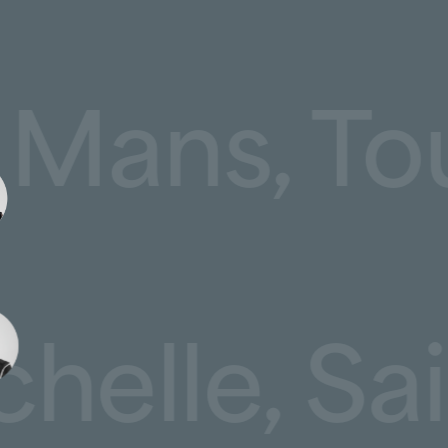
 cuivre, plomb
écialisé, nous prenons en charge
, Le Mans,
ent clé de sa durabilité :
eaux
, gouttières et zinguerie,
tres de toit,
lanterneaux
et puits de lumière,
t points singuliers,
ation thermique,
 garde-corps, échelles à crinoline, saut-de-loup.
ventif et interventions d’urgence
le, Saint
ne, les toitures sont soumises à de nombreuses
égétation, vieillissement des matériaux ou