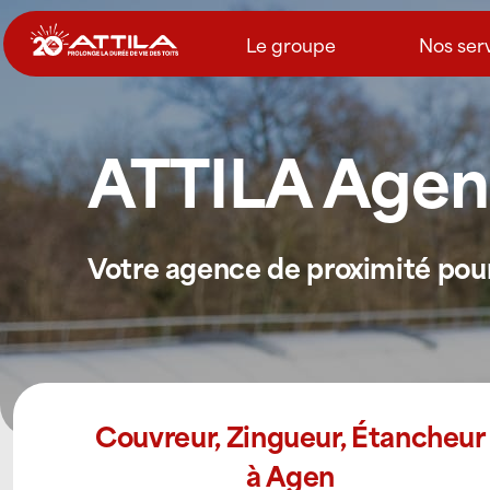
Passer
au
Le groupe
Nos ser
contenu
ATTILA Agen
Votre agence de proximité pour 
Couvreur, Zingueur, Étancheur
à Agen