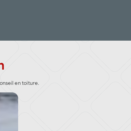
 préventive et experte, comparable à celle d’un
n d’anticiper les dégradations majeures.
illés, notamment par drone,
és,
ique,
n
hnologies avancées (enfumage, ondes électro-
 de
fuite d’eau
ou de sinistre.
onseil en toiture.
, c’est réduire les coûts, sécuriser vos bâtiments
e.
ATTILA formés et engagés pour