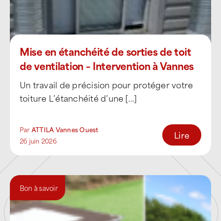
Toits-terrasses
: étanchéité
bitumineuse, membranes EPDM et
synthétiques
Mise en étanchéité de sorties de toit
Couvertures métalliques
: zinc,
de ventilation – Intervention à Vannes
aluminium
Un travail de précision pour protéger votre
toiture L’étanchéité d’une [...]
En tant que
couvreur zingueur et étancheur
spécialisé
, ATTILA Vannes Ouest intervient
sur l’environnement complet du toit :
Par
ATTILA Vannes Ouest
Lire
26 juin 2026
entretien et réparation des
gouttières,
chéneaux et évacuations d’eaux
pluviales
,
Bon à savoir
traitement des
points singuliers
:
cheminées, noues, lanterneaux,