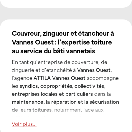
Couvreur, zingueur et étancheur à
Vannes Ouest : l’expertise toiture
au service du bâti vannetais
En tant qu’entreprise de couverture, de
zinguerie et d’étanchéité à
Vannes Ouest
,
l’agence
ATTILA Vannes Ouest
accompagne
les
syndics, copropriétés, collectivités,
entreprises locales et particuliers
dans la
maintenance, la réparation et la sécurisation
de leurs toitures
, notamment face aux
infiltrations d’eau
, aux problématiques
Voir plus...
d’étanchéité et à l’usure liée au climat