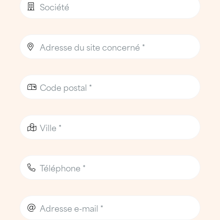
Basée à
Saint-Avé
, l’agence ATTILA Vannes
Ouest s’appuie sur des équipes locales
disponibles du lundi au vendredi et
mobilisables rapidement en cas d’urgence.
Elle intervient exclusivement sur l’
ouest
vannetais
, sans chevauchement avec les
agences littorales ou est du Morbihan.
Des clients issus du résidentiel, des
copropriétés et des PME locales
Copropriétés, syndics, entreprises
artisanales, PME et particuliers :
ATTILA
Vannes Ouest
intervient auprès de clients
situés à
Vannes Ouest
,
Saint-Avé
,
Plescop
,
Meucon
,
Grand-Champ
et dans les