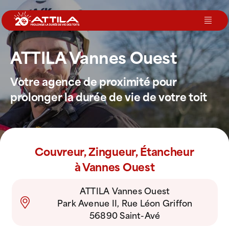
Passer
au
Toggl
contenu
Navig
ATTILA Vannes Ouest
Le groupe
Votre agence de proximité pour
Nos services
prolonger la durée de vie de votre toit
Nos agences
Couvreur, Zingueur, Étancheur
Votre toit
à Vannes Ouest
ATTILA Vannes Ouest
Rejoignez-nous
Park Avenue II, Rue Léon Griffon
56890 Saint-Avé
Devenir Franchisé