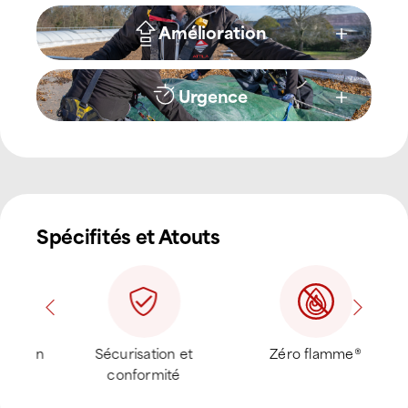
Amélioration
Urgence
Spécifités et Atouts
ion
Sécurisation et
Zéro flamme®
conformité