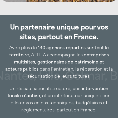
Maintenance, réparation et urgence
toiture à Vannes Ouest et dans la
première couronne
Un partenaire unique pour vos
sites, partout en France.
L’agence
ATTILA Vannes Ouest
accompagne au quotidien les
immeubles
Avec plus de
130 agences réparties sur tout le
collectifs, copropriétés, maisons
territoire
, ATTILA accompagne les
entreprises
individuelles, bâtiments tertiaires et PME
multisites, gestionnaires de patrimoine et
pour tous leurs besoins en
maintenance de
acteurs publics
dans l’entretien, la réparation et la
antes, Lille, Colmar, B
toiture
, réparations ciblées et interventions
sécurisation de leurs toitures.
d’urgence.
Un réseau national structuré, une
intervention
Entreprise de couverture de proximité, nous
locale réactive
, et un interlocuteur unique pour
intervenons notamment sur les secteurs
piloter vos enjeux techniques, budgétaires et
suivants :
réglementaires, partout en France.
Vannes Ouest intra-muros
(Menimur Ouest,