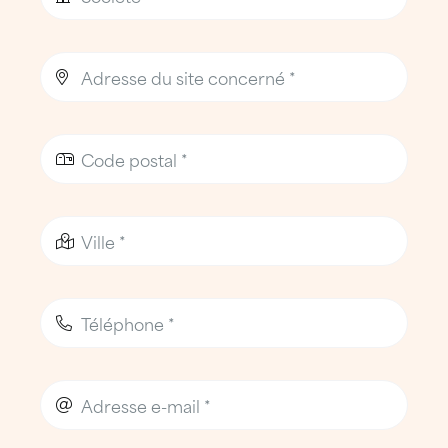
respect de
protocoles de sécurité stricts
,
adaptés aux
sites portuaires, bâtiments
occupés et zones touristiques
.
La sécurité des personnes, des installations
et des usages est une priorité absolue.
L’agence ATTILA Sète dispose de moyens
humains et matériels adaptés aux
contraintes du
littoral méditerranéen
.
Une entreprise de toiture de
proximité au service de Sète et du
bassin de Thau
Une équipe implantée au cœur du port
de Sète