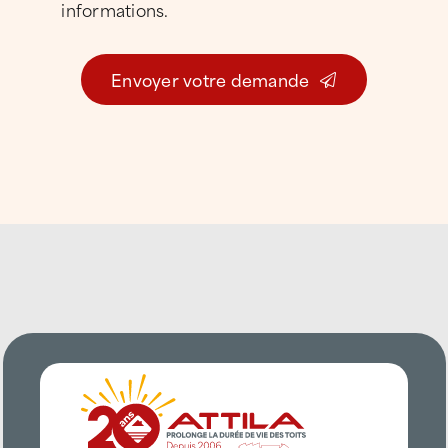
informations.
auprès de clients situés de
Sète à
Frontignan
, de
Balaruc à Marseillan
, jusqu’à
Agde et Cap d’Agde
.
Envoyer votre demande