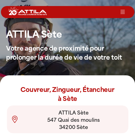
Passer
au
Toggl
contenu
Navig
ATTILA Sète
Le groupe
Votre agence de proximité pour
Nos services
prolonger la durée de vie de votre toit
Nos agences
Couvreur, Zingueur, Étancheur
Votre toit
à Sète
ATTILA Sète
Rejoignez-nous
547 Quai des moulins
34200 Sète
Devenir Franchisé