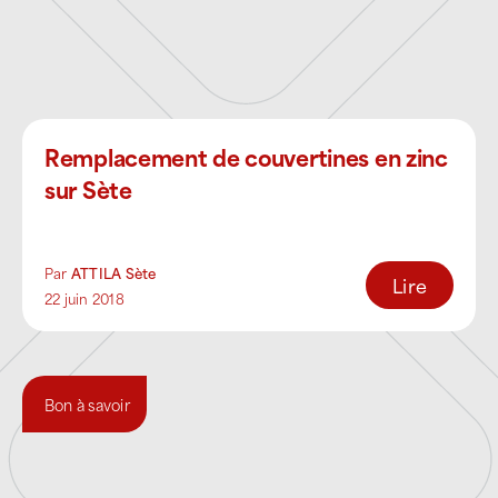
Toits-terrasses
: étanchéité
bitumineuse, membranes EPDM, PVC
et synthétiques
Toitures résidentielles et touristiques
:
Remplacement de couvertines en zinc
tuiles canal, tuiles mécaniques,
sur Sète
solutions traditionnelles
Couvertures métalliques
: zinc,
aluminium, acier, cuivre
Par
ATTILA Sète
Lire
22 juin 2018
En tant que
couvreur étancheur et zingueur
spécialisé
, ATTILA Sète intervient sur
l’environnement complet du toit :
Bon à savoir
entretien et réparation des
chéneaux,
noues et évacuations d’eaux pluviales
,