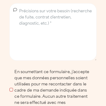
Basée à
Sète
, sur le
quai des Moulins
,
l’agence ATTILA Sète s’appuie sur des
équipes locales disponibles du lundi au
vendredi et mobilisables rapidement en cas
d’urgence.
Elle intervient aussi bien sur les
zones
portuaires et urbaines
que sur les
secteurs
résidentiels et touristiques
du bassin de
Thau.
Des clients issus du résidentiel, du
En soumettant ce formulaire, j'accepte
tertiaire et du tourisme
que mes données personnelles soient
utilisées pour me recontacter dans le
Syndics de copropriété, bailleurs,
cadre de ma demande indiquée dans
collectivités, établissements touristiques,
ce formulaire. Aucun autre traitement
entreprises tertiaires, PME et gestionnaires
ne sera effectué avec mes
de patrimoine :
ATTILA Sète
intervient