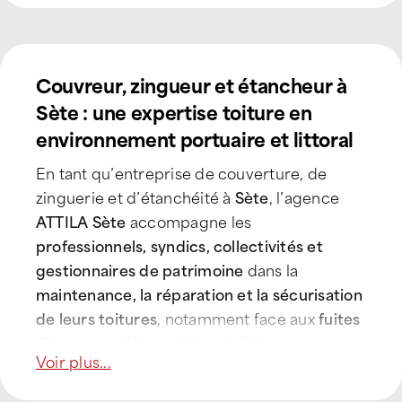
Couvreur, zingueur et étancheur à
Sète : une expertise toiture en
environnement portuaire et littoral
En tant qu’entreprise de couverture, de
zinguerie et d’étanchéité à
Sète
, l’agence
ATTILA Sète
accompagne les
professionnels, syndics, collectivités et
gestionnaires de patrimoine
dans la
maintenance, la réparation et la sécurisation
de leurs toitures
, notamment face aux
fuites
d’eau
, aux défauts d’étanchéité et aux
Voir plus...
agressions liées au
climat méditerranéen et
maritime
.