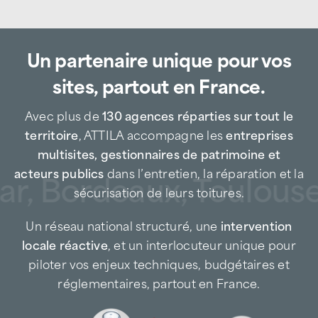
Maintenance, réparation et urgence
toiture à Sète et autour de l’étang
de Thau
Un partenaire unique pour vos
sites, partout en France.
L’agence
ATTILA Sète
accompagne au
quotidien les
immeubles résidentiels,
Avec plus de
130 agences réparties sur tout le
bâtiments portuaires, sites tertiaires,
territoire
, ATTILA accompagne les
entreprises
copropriétés, établissements touristiques et
multisites, gestionnaires de patrimoine et
zones d’activités
pour tous leurs besoins en
acteurs publics
dans l’entretien, la réparation et la
ar, Bordeaux, Toulouse,
maintenance de toiture
, réparations ciblées
sécurisation de leurs toitures.
et interventions d’urgence.
Un réseau national structuré, une
intervention
Entreprise de couverture de proximité, nous
locale réactive
, et un interlocuteur unique pour
intervenons notamment sur les secteurs
piloter vos enjeux techniques, budgétaires et
suivants :
réglementaires, partout en France.
Sète (centre et quartiers portuaires)
,
Frontignan
,
La Peyrade
,
Balaruc-les-Bains
,