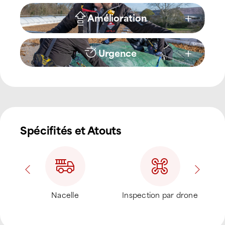
Amélioration
Urgence
Spécifités et Atouts
tif
Nacelle
Inspection par drone