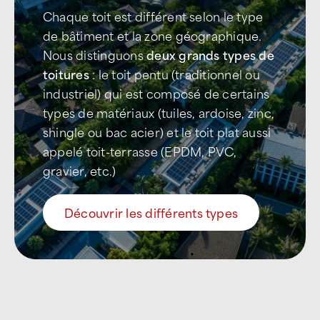
Chaque toit est différent selon le type
de bâtiment et la zone géographique.
Nous distinguons
deux grands types de
toitures
: le toit pentu (traditionnel ou
industriel) qui est composé de certains
types de matériaux (tuiles, ardoise, zinc,
shingle ou bac acier) et le toit plat aussi
appelé toit-terrasse (EPDM, PVC,
gravier, etc.)
Découvrir les différents types