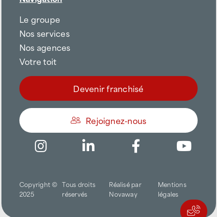
Le groupe
Nos services
Nos agences
Votre toit
Devenir franchisé
Rejoignez-nous
Être appelé
Copyright ©
Tous droits
Réalisé par
Mentions
Trouver une agence
2025
réservés
Novaway
légales