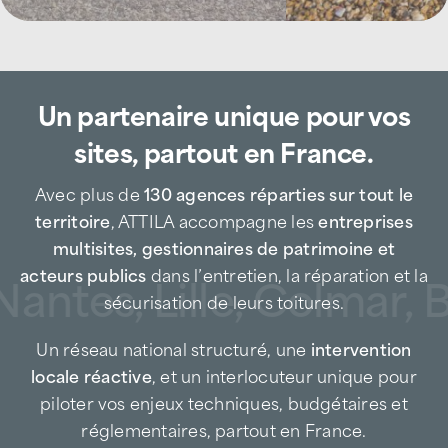
toiture sur le bassin montois
Basée à Mont-de-Marsan, à proximité
immédiate des zones d’activités et des
Un partenaire unique pour vos
grands axes de circulation, l’agence ATTILA
sites, partout en France.
Mont-de-Marsan intervient rapidement
auprès des
entreprises industrielles, sites
Avec plus de
130 agences réparties sur tout le
étatiques, PME, commerces, artisans,
territoire
, ATTILA accompagne les
entreprises
collectivités, gestionnaires de patrimoine et
multisites, gestionnaires de patrimoine et
particuliers
.
acteurs publics
dans l’entretien, la réparation et la
antes, Lille, Colmar, B
sécurisation de leurs toitures.
Entreprise de couverture de proximité,
ATTILA Mont-de-Marsan agit aussi bien en
Un réseau national structuré, une
intervention
maintenance programmée
qu’en
locale réactive
, et un interlocuteur unique pour
intervention d’urgence
, afin de prévenir les
piloter vos enjeux techniques, budgétaires et
sinistres, limiter les arrêts d’activité et
réglementaires, partout en France.
prolonger la durée de vie des toitures
.