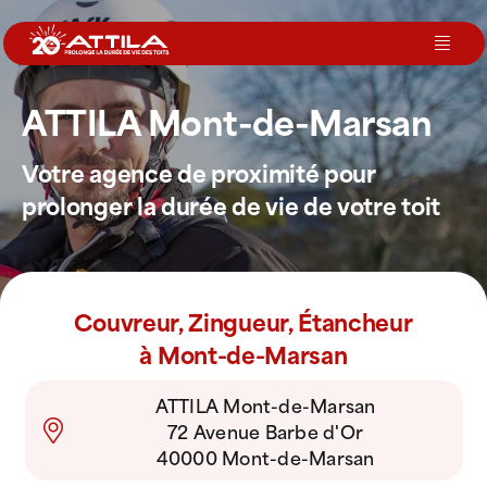
Passer
au
Toggl
contenu
Navig
ATTILA Mont-de-Marsan
Le groupe
Votre agence de proximité pour
Nos services
prolonger la durée de vie de votre toit
Nos agences
Couvreur, Zingueur, Étancheur
Votre toit
à Mont-de-Marsan
ATTILA Mont-de-Marsan
Rejoignez-nous
72 Avenue Barbe d'Or
40000 Mont-de-Marsan
Devenir Franchisé