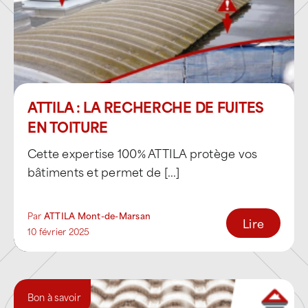
:
les
toitures industrielles
(bac acier,
fibrociment, grandes portées),
les
toitures-terrasses et systèmes
ATTILA : LA RECHERCHE DE FUITES
d’étanchéité
,
EN TOITURE
les
couvertures traditionnelles
(tuiles,
Cette expertise 100% ATTILA protège vos
zinguerie),
bâtiments et permet de [...]
les bâtiments tertiaires et administratifs,
Par
ATTILA Mont-de-Marsan
Lire
les patrimoines professionnels et
10 février 2025
publics.
L’agence agit comme un
couvreur-
Bon à savoir
étancheur spécialisé
, en traitant le toit