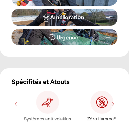
Amélioration
Urgence
Spécifités et Atouts
Systèmes anti-volatiles
Zéro flamme®
C