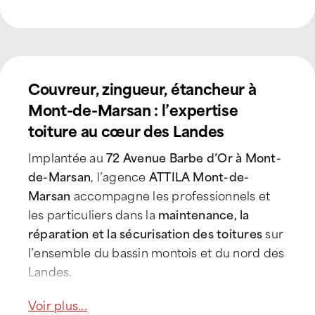
Couvreur, zingueur, étancheur à
Mont-de-Marsan : l’expertise
toiture au cœur des Landes
Implantée au
72 Avenue Barbe d’Or à Mont-
de-Marsan
, l’agence
ATTILA Mont-de-
Marsan
accompagne les professionnels et
les particuliers dans la
maintenance, la
réparation et la sécurisation des toitures
sur
l’ensemble du bassin montois et du nord des
Landes.
Ce territoire, structuré autour de
Mont-de-
Voir plus...