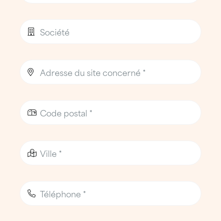
Des Techniciens Toiture ATTILA
formés et engagés pour votre
sécurité
Les interventions sont réalisées par des
Techniciens Toiture ATTILA (TTA)
,
professionnels issus des métiers de la
couverture, de la zinguerie et de
l’étanchéité.
Formés en continu, ils interviennent dans le
respect de
protocoles de sécurité stricts
,
adaptés aux sites industriels, aux bâtiments
publics et aux environnements sensibles.
L’équipe