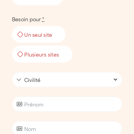
bilans et diagnostics toiture détaillés
,
Besoin pour
*
contrats d’entretien personnalisés
,
Un seul site
entretien préventif et
nettoyage
technique des toitures
,
Plusieurs sites
recherche ciblée d’infiltrations
,
interventions d’urgence
en cas de fuite,
de tempête ou de sinistre.
Cette démarche permet de
sécuriser les
bâtiments
, de maîtriser les coûts
d’exploitation et de préserver durablement
le patrimoine immobilier.