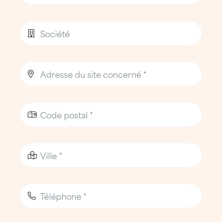
occupés.
Une entreprise de toiture de
proximité au service de l’ouest
grenoblois
L’équipe
Implantée à
Saint-Égrève
, l’agence ATTILA
Grenoble Ouest s’appuie sur des équipes
disponibles du lundi au vendredi et
mobilisables rapidement en cas d’urgence.
Elle est dirigée par un gérant entouré de
professionnels expérimentés, reconnus pour
leur expertise technique en couverture,
zinguerie et étanchéité.