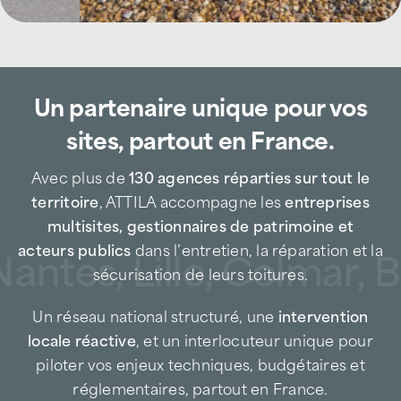
Basée au
1 impasse Henri Barbusse à Saint-
Égrève
, l’agence ATTILA Grenoble Ouest
intervient auprès des
entreprises
Un partenaire unique pour vos
industrielles
, plateformes logistiques, sites
tertiaires et technologiques, commerces,
sites, partout en France.
collectivités, gestionnaires de patrimoine et
particuliers.
Avec plus de
130 agences réparties sur tout le
territoire
, ATTILA accompagne les
entreprises
Entreprise de couverture de proximité, nous
multisites, gestionnaires de patrimoine et
intervenons rapidement sur l’ouest de
acteurs publics
dans l’entretien, la réparation et la
antes, Lille, Colmar, B
l’agglomération grenobloise, en prévention
sécurisation de leurs toitures.
comme en urgence, afin de sécuriser les
bâtiments implantés le long des grands axes
Un réseau national structuré, une
intervention
routiers et autoroutiers, souvent exposés aux
locale réactive
, et un interlocuteur unique pour
intempéries et aux contraintes d’exploitation
piloter vos enjeux techniques, budgétaires et