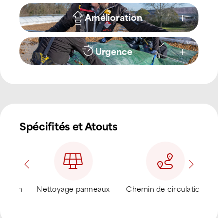
Amélioration
Urgence
Spécifités et Atouts
ux
Chemin de circulation
Sécurisation et
Sys
conformité