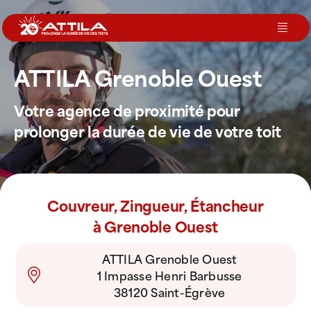
Passer
au
Toggl
contenu
Navig
ATTILA Grenoble Ouest
Le groupe
Votre agence de proximité pour
Nos services
prolonger la durée de vie de votre toit
Nos agences
Couvreur, Zingueur, Étancheur
Votre toit
à Grenoble Ouest
ATTILA Grenoble Ouest
Rejoignez-nous
1 Impasse Henri Barbusse
38120 Saint-Égrève
Devenir Franchisé