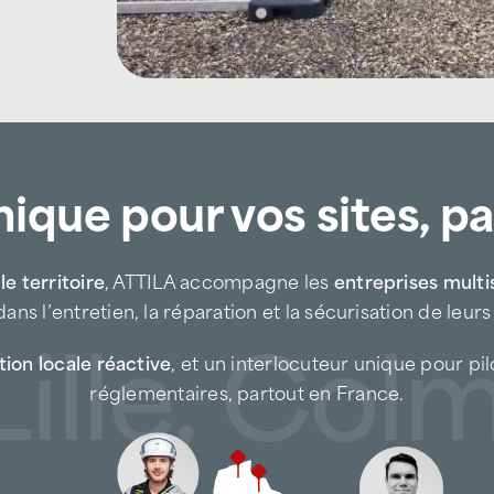
des charges de neige important
des cycles gel / dégel répétés,
des toitures métalliques fortemen
ique pour vos sites, p
des infiltrations liées à l’usur
L’objectif est clair :
sécuriser les bât
e territoire
, ATTILA accompagne les
entreprises multi
maîtriser les coûts de maintenance.
ans l’entretien, la réparation et la sécurisation de leurs
le, Colma
Une expertise adaptée aux
ion locale réactive
, et un interlocuteur unique pour pi
plasturgie
réglementaires, partout en France.
Le bassin d’Oyonnax concentre de 
ateliers de production, entrepôts et