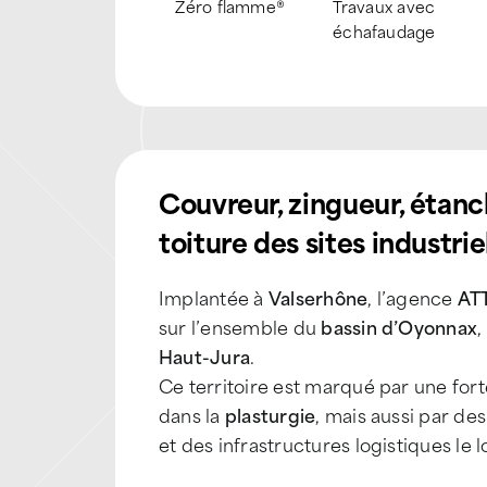
Inspection par
Habilitée Amiante
Recherche
drone
SS4
d’infiltration
Couvreur, zingueur, étanc
toiture des sites industr
Implantée à
Valserhône
, l’agence
AT
sur l’ensemble du
bassin d’Oyonnax
,
Haut-Jura
.
Ce territoire est marqué par une for
dans la
plasturgie
, mais aussi par de
et des infrastructures logistiques le l