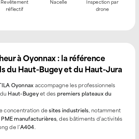
Chemin de
Sécurisation et
Systèmes anti-
circulation
conformité
volatiles
heur à Oyonnax : la référence
iels du Haut-Bugey et du Haut-Jura
TILA Oyonnax
accompagne les professionnels
 du
Haut-Bugey
et des
premiers plateaux du
te concentration de
sites industriels
, notamment
s
PME manufacturières
, des bâtiments d’activités
ong de l’
A404
.