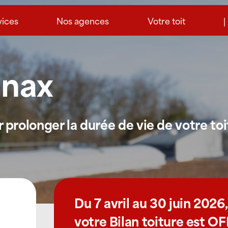
vices
Nos agences
Votre toit
|
nnax
prolonger la durée de vie de votre toi
Du 7 avril au 30 juin 2026,
votre Bilan toiture est O