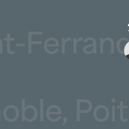
mont-Ferr
 Poitiers