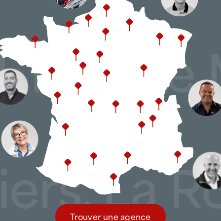
spécifique.
ATTILA Oyonnax intervient notamment
and, Pau,
les
toitures industrielles métall
les bâtiments de production pla
les ateliers et entrepôts logistiq
les toitures-terrasses et comple
les éléments sensibles exposés a
, La Roch
évacuations).
Chaque intervention est adaptée aux c
avec des actions ciblées et planifiées
Trouver une agence