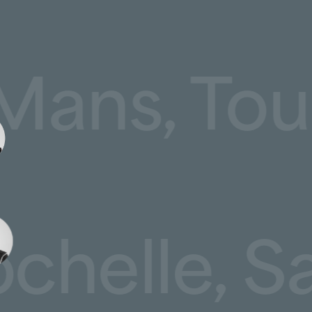
 sur :
 Le Mans, 
iques
,
stique,
ues,
xes d’étanchéité,
u gel et à la neige (lanterneaux, chéneaux,
elle, Sain
ontraintes d’exploitation des sites industriels,
.