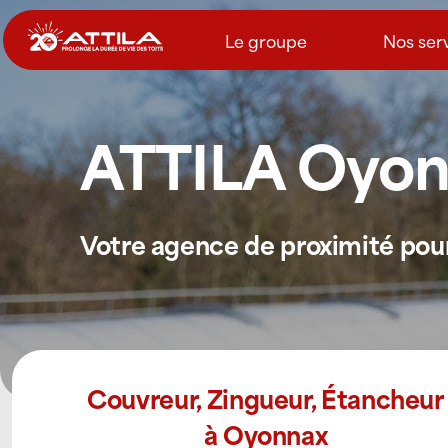
Passer
au
Le groupe
Nos ser
contenu
ATTILA Oyo
Votre agence de proximité pour 
Couvreur, Zingueur, Étancheur
à Oyonnax