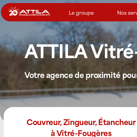
Passer
au
Le groupe
Nos ser
contenu
ATTILA Vitr
Votre agence de proximité pour 
Couvreur, Zingueur, Étancheur
à Vitré-Fougères