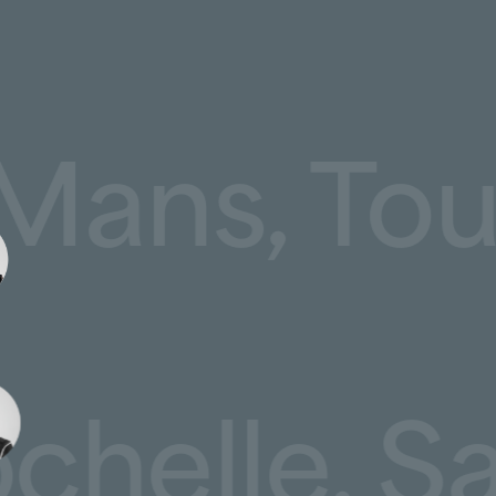
rvient notamment sur :
 La Baratière à Vitré
,
 Le Mans,
nière à Vitré
,
e à Fougères
,
ande Marche à Fougères
,
, Torcé et Saint-Aubin-du-Cormier
.
 types de couvertures professionnelles :
lle, Sain
 fibrociment, panneaux sandwich),
embranes synthétiques,