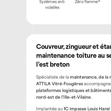
Revêtement
Drone
Nacelle
réflectif
pulvérisateur
Couvreur, zingueur et étan
maintenance toiture au se
l’est breton
Spécialiste de la
maintenance, de la r
ATTILA Vitré-Fougères
accompagne
plateformes logistiques et bâtiments
nord-est de l’Ille-et-Vilaine
.
Implantée au
1C impasse Louis Harel