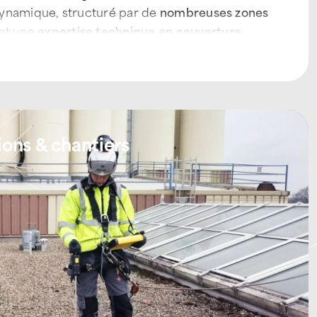
 dynamique, structuré par de
nombreuses zones
ant une
expertise technique en couverture,
r-faire au service de la
pérennité des toitures
intenance préventive
, les
réparations ciblées
et
rgence
.
ions & chantiers
t urgence toiture à Vitré,
ervient quotidiennement sur les
zones d’activités
itré, Fougères, Domagné, Torcé, Saint-Aubin-
é, ATTILA assure :