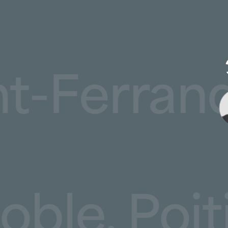
rmont-Ferr
 Poitiers