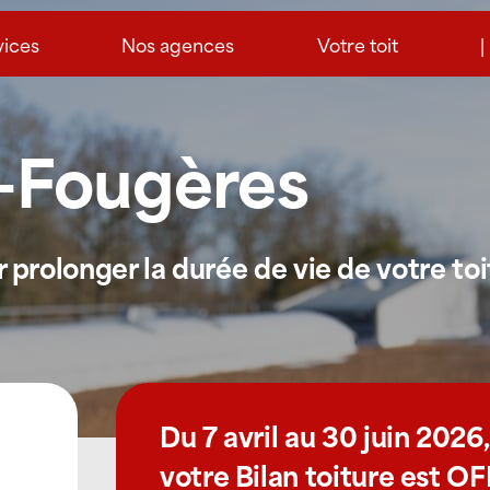
vices
Nos agences
Votre toit
|
é-Fougères
prolonger la durée de vie de votre toi
Du 7 avril au 30 juin 2026,
votre Bilan toiture est O