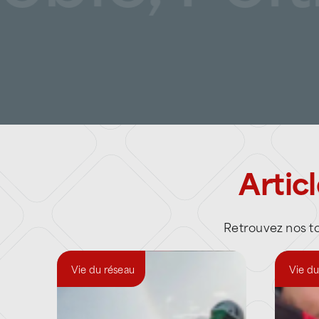
Artic
Retrouvez nos tou
Vie du réseau
Vie du