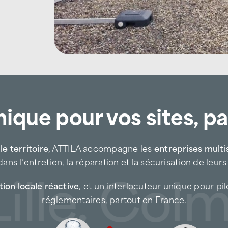
la
maintenance régulière des toit
les
réparations de fuites et infil
les
interventions d’urgence apr
la sécurisation des bâtiments en 
ique pour vos sites, p
Cette approche permet aux entrepri
d’
allonger la durée de vie des toitur
e territoire
, ATTILA accompagne les
entreprises multi
Une expertise toiture dédi
ans l’entretien, la réparation et la sécurisation de leurs
le, Colmar
artisanales de Vitré et F
ion locale réactive
, et un interlocuteur unique pour pi
réglementaires, partout en France.
Le territoire Vitré-Fougères concen
entrepôts, ateliers et locaux d’activi
toiture
nécessitant un entretien rigo