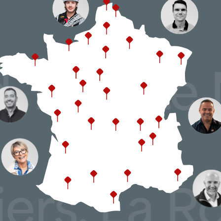
L’agence ATTILA Vitré-Fougères inte
la
zone industrielle de la Pilais /
and, Pau,
la
zone d’activités de la Papillon
la
zone d’activités de l’Épinett
les zones de
Paron et de la Gr
les zones artisanales de
Domagné
Nos équipes prennent en charge tous
, La Roche
toitures industrielles
(bac acier,
toits-terrasses
bitumineux ou m