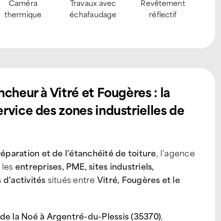
Inspection par
Habilitée Amiante
Recherche
N
drone
SS4
d’infiltration
p
cheur à Vitré et Fougères : la
rvice des zones industrielles de
éparation et de l’étanchéité de toiture
, l’agence
 les
entreprises, PME, sites industriels,
 d’activités
situés entre
Vitré, Fougères et le
 de la Noé à Argentré-du-Plessis (35370)
,