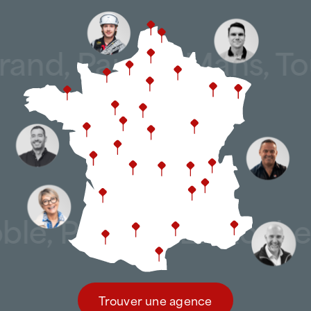
réglementaires, partout en France.
Bellerive-sur-Allier
,
Cusset Nord
,
Creuzier-
le-Neuf
,
Creuzier-le-Vieux
,
Saint-Yorre
et
Charmeil
.
rrand, Pau, Le Mans, T
Spécialiste de la maintenance toiture, ATTILA
Vichy agit à chaque étape du cycle de vie du
toit, avec l’exigence d’un
couvreur-
étancheur expérimenté
, appuyé par des
méthodes et process éprouvés à l’échelle
nationale
:
diagnostics et audits de toiture,
, Poitiers, La Rochel
entretien préventif planifié,
réparations localisées et durables,
interventions d’urgence sous 48h, voire