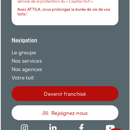
le réseau compte plus de 130 agences en France au
Les interventions sont réalisées par nos
service de la protection du « Capital-toit ».
Techniciens Toiture ATTILA (TTA)
,
Avec ATTILA, vous prolongez la durée de vie de vos
toits !
professionnels issus des métiers de la
couverture, de la zinguerie et de
l’étanchéité
.
Navigation
Formés en continu et certifiés, ils
Le groupe
interviennent avec la rigueur attendue d’un
Nos services
couvreur-étancheur expérimenté
, dans le
Nos agences
respect de
protocoles de sécurité stricts
,
adaptés aux
sites industriels en activité,
Votre toit
zones commerciales et entrepôts
.
Devenir franchisé
La sécurité des personnes, des installations
Être appelé
et des flux d’exploitation est une priorité
Rejoignez-nous
absolue pour l’agence ATTILA Vichy.
Trouver une agence