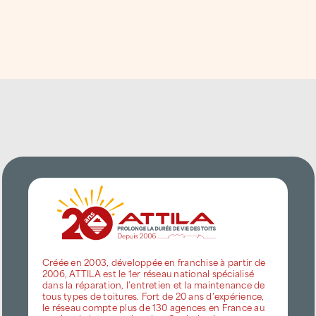
nettoyage et entretien technique des
couvertures,
recherche de fuites par méthodes
ciblées,
interventions d’urgence
en cas de fuite
d’eau ou sinistre climatique.
Un entretien régulier permet de
réduire les
coûts
, de
sécuriser les bâtiments
et de
prolonger la durée de vie des toitures
.
Des Techniciens Toiture ATTILA
formés aux environnements
Créée en 2003, développée en franchise à partir de
2006, ATTILA est le 1er réseau national spécialisé
industriels et commerciaux
dans la réparation, l’entretien et la maintenance de
tous types de toitures. Fort de 20 ans d’expérience,