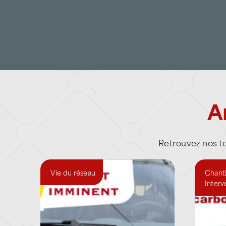
A
Retrouvez nos tou
Vie du réseau
Chanti
Interv