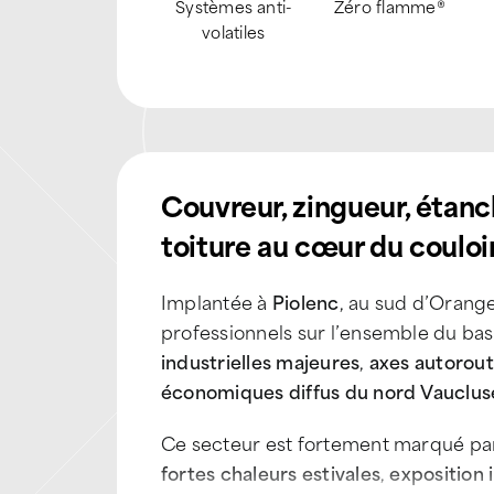
Nacelle
Inspection par
Habilitée Amiante
drone
SS4
Couvreur, zingueur, étanc
toiture au cœur du couloi
Implantée à
Piolenc
, au sud d’Orang
professionnels sur l’ensemble du bas
industrielles majeures
,
axes autorout
économiques diffus du nord Vauclus
Ce secteur est fortement marqué pa
fortes chaleurs estivales
,
exposition 