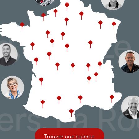
vigilance accrue sur les fixations, les
ATTILA Orange adapte ses méthodes d’
and, Pau,
notamment :
contrôle des éléments de fixati
surveillance des relevés d’étanc
prévention des infiltrations apr
entretien des toitures industrie
, La Roche
Cette expertise permet d’intervenir
sur des sites plus anciens.
Tous types de toitures pr
Trouver une agence