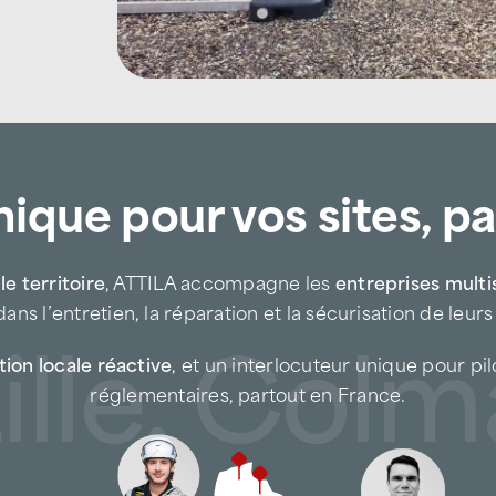
ciblées, afin de limiter les réparation
Chaque intervention vise à :
préserver l’étanchéité face aux 
prévenir les dégradations liées
ique pour vos sites, p
sécuriser les éléments de toitur
e territoire
, ATTILA accompagne les
entreprises multi
prolonger la durée de vie des cou
ans l’entretien, la réparation et la sécurisation de leurs
le, Colmar
Une expertise adaptée au
ion locale réactive
, et un interlocuteur unique pour pi
couloir A7–A9
réglementaires, partout en France.
Les toitures du secteur d’Orange so
du mistral, de la chaleur et des orage