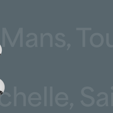
 systèmes d’étanchéité et les points singuliers.
intervention aux spécificités locales,
 Le Mans,
on et de bardage,
héité et zones sensibles,
ès épisodes orageux,
lles fortement exposées.
lle, Sain
 efficacement sur des bâtiments récents comme
ofessionnelles pris en charge