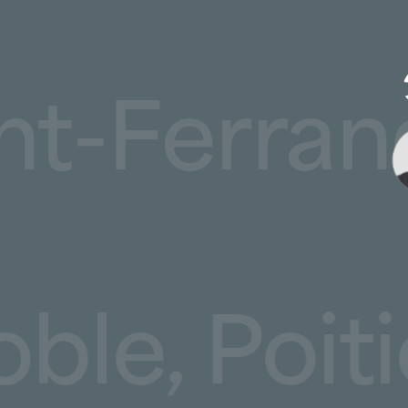
rmont-Ferr
 Poitiers