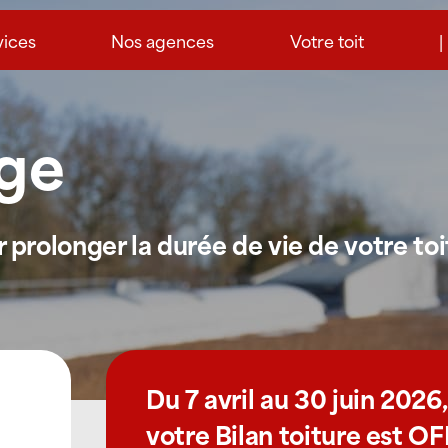
vices
Nos agences
Votre toit
|
ge
prolonger la durée de vie de votre toi
Du 7 avril au 30 juin 2026,
votre Bilan toiture est O