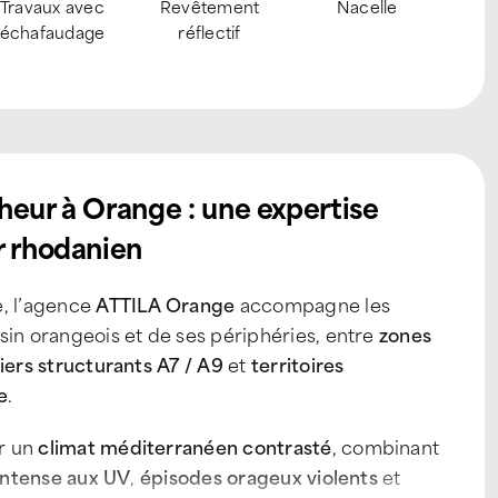
Recherche
Nettoyage
Chemin de
Sécu
d’infiltration
panneaux
circulation
co
heur à Orange : une expertise
r rhodanien
e, l’agence
ATTILA Orange
accompagne les
sin orangeois et de ses périphéries, entre
zones
iers structurants A7 / A9
et
territoires
e
.
r un
climat méditerranéen contrasté
, combinant
intense aux UV
,
épisodes orageux violents
et