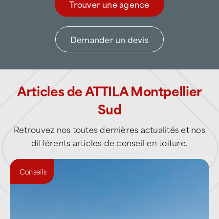
agressivité de l’air marin
, mais aussi
Trouver une agence
épisodes pluvieux violents
pouvant
provoquer infiltrations et désordres
Demander un devis
structurels.
ATTILA Montpellier Sud adapte ses
méthodes pour répondre à ces enjeux,
Articles de ATTILA Montpellier
notamment sur :
Sud
les
toitures-terrasses et systèmes
d’étanchéité
,
Retrouvez nos toutes dernières actualités et nos
différents articles de conseil en toiture.
les couvertures industrielles de grande
surface,
Conseils
la gestion des
évacuations d’eaux
pluviales
,