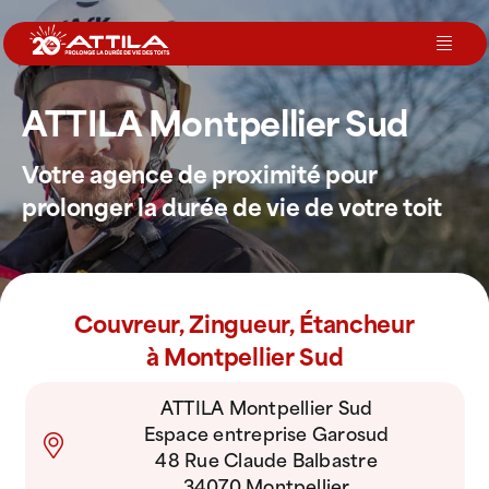
Passer
au
Toggl
contenu
Navig
ATTILA Montpellier Sud
Le groupe
Votre agence de proximité pour
Nos services
prolonger la durée de vie de votre toit
Nos agences
Couvreur, Zingueur, Étancheur
Votre toit
à Montpellier Sud
ATTILA Montpellier Sud
Rejoignez-nous
Espace entreprise Garosud
48 Rue Claude Balbastre
Devenir Franchisé
34070 Montpellier