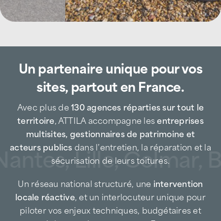
dédiée aux zones d’activités du sud
montpelliérain
ATTILA Montpellier Sud accompagne les
entreprises, gestionnaires de sites
Un partenaire unique pour vos
logistiques, acteurs du commerce et de
l’industrie
, ainsi que les
collectivités
, dans la
sites, partout en France.
gestion technique de leurs toitures
professionnelles
.
Avec plus de
130 agences réparties sur tout le
territoire
, ATTILA accompagne les
entreprises
L’agence intervient notamment sur :
multisites, gestionnaires de patrimoine et
acteurs publics
dans l’entretien, la réparation et la
antes, Lille, Colmar, B
des
bâtiments industriels et logistiques
,
sécurisation de leurs toitures.
des
zones d’activités structurantes
,
Un réseau national structuré, une
intervention
locale réactive
des
locaux commerciaux et artisanaux
, et un interlocuteur unique pour
,
piloter vos enjeux techniques, budgétaires et