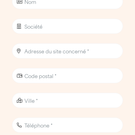
L’agence ATTILA Montpellier Sud s’appuie
sur une
équipe locale expérimentée
,
maîtrisant parfaitement les contraintes
techniques des
zones industrielles,
logistiques et littorales
du sud
montpelliérain.
Nos clients
ATTILA Montpellier Sud accompagne
entreprises, logisticiens, commerçants,
gestionnaires de sites et collectivités
, sur
Saint-Jean-de-Védas, Garosud, Lattes,
Villeneuve-lès-Maguelone et l’ensemble du
sud de Montpellier.