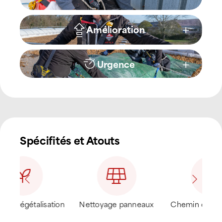
Amélioration
Urgence
Spécifités et Atouts
ux
Chemin de circulation
Sécurisation et
Sys
conformité