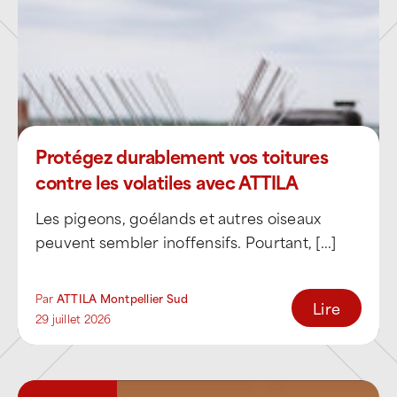
couvertures industrielles et logistiques,
bâtiments commerciaux et artisanaux,
locaux d’activités et plateformes
logistiques,
structures professionnelles en zone
Protégez durablement vos toitures
périurbaine.
contre les volatiles avec ATTILA
Montpellier Sud
Les pigeons, goélands et autres oiseaux
Chaque mission débute par un
diagnostic
peuvent sembler inoffensifs. Pourtant, [...]
précis
, afin de proposer une solution
technique adaptée au bâtiment, à son usage
et à son environnement.
Par
ATTILA Montpellier Sud
Lire
29 juillet 2026
Un périmètre d’intervention
stratégique au sud de Montpellier