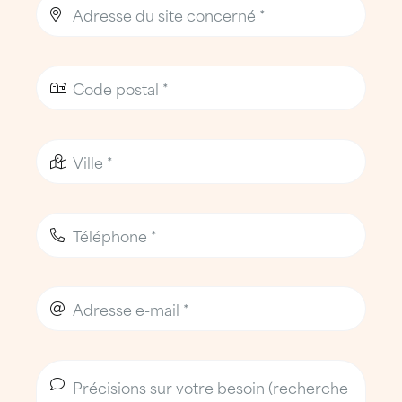
maintenance toiture régulière pour garantir
la sécurité des personnes, la conformité
réglementaire et la continuité des activités
économiques et touristiques.
Diagnostic, entretien préventif et
interventions d’urgence
ATTILA Challans privilégie une approche
préventive et experte, comparable à celle
d’un couvreur ou d’un étancheur de
proximité, afin d’anticiper les désordres et
de limiter les interventions lourdes.
Les prestations proposées incluent
notamment :