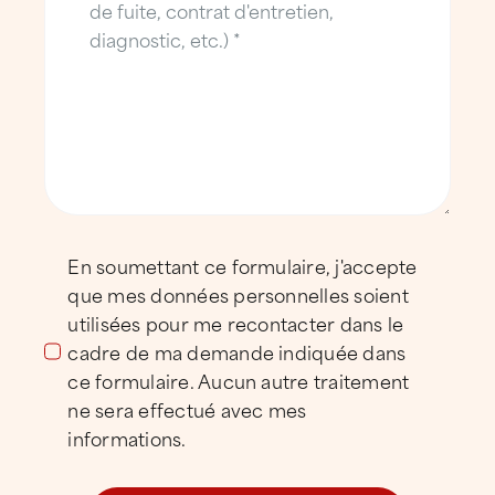
bilans et diagnostics toiture détaillés,
avec drone,
contrats d’entretien personnalisés,
nettoyage technique et démoussage
adaptés aux surfaces professionnelles,
recherche de fuites par technologies
En soumettant ce formulaire, j'accepte
avancées,
que mes données personnelles soient
utilisées pour me recontacter dans le
interventions d’urgence en cas de fuite
cadre de ma demande indiquée dans
d’eau ou de sinistre.
ce formulaire. Aucun autre traitement
ne sera effectué avec mes
Anticiper permet de réduire les coûts, de
informations.
sécuriser les bâtiments et de préserver leur
valeur dans la durée.
Envoyer votre demande