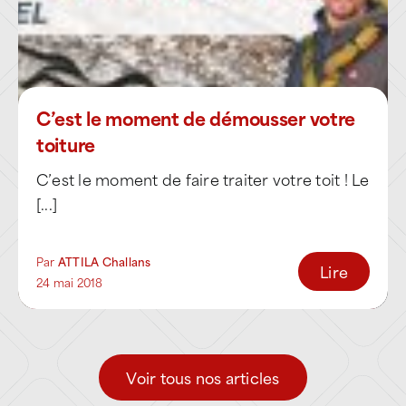
localement, ATTILA Challans intervient sur
tous types de bâtiments (industriels,
artisanaux, tertiaires, commerciaux,
touristiques et résidentiels) et sur l’ensemble
C’est le moment de démousser votre
des configurations de toitures présentes sur
toiture
le territoire.
C’est le moment de faire traiter votre toit ! Le
L’agence intervient notamment sur :
[...]
des toitures industrielles et artisanales
Par
ATTILA Challans
(bac acier, fibrociment, grandes
Lire
24 mai 2018
surfaces techniques),
des toits-terrasses avec étanchéité
bitume ou membranes synthétiques,
Voir tous nos articles
des couvertures traditionnelles
intégrant tuiles, éléments maçonnés et