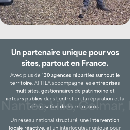
l’agence ATTILA Challans intervient auprès
des entreprises industrielles, activités
artisanales, commerces, collectivités,
gestionnaires de patrimoine, acteurs du
tourisme et particuliers.
Un partenaire unique pour vos
Entreprise de couverture de proximité, nous
sites, partout en France.
intervenons rapidement sur
Challans
, les
communes environnantes et le littoral
Avec plus de
130 agences réparties sur tout le
vendéen, en prévention comme en urgence,
territoire
, ATTILA accompagne les
entreprises
afin de prolonger la durée de vie des
multisites, gestionnaires de patrimoine et
toitures et d’éviter des sinistres coûteux liés
acteurs publics
dans l’entretien, la réparation et la
Nantes, Lille, Colmar, 
aux infiltrations, aux défauts d’étanchéité ou
sécurisation de leurs toitures.
aux agressions climatiques.
Un réseau national structuré, une
intervention
Spécialiste de la maintenance toiture, ATTILA
locale réactive
, et un interlocuteur unique pour
Challans agit à chaque étape du cycle de vie
piloter vos enjeux techniques, budgétaires et