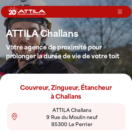
Passer
au
Toggl
contenu
Navig
ATTILA Challans
Le groupe
Votre agence de proximité pour
Nos services
prolonger la durée de vie de votre toit
Nos agences
Couvreur, Zingueur, Étancheur
Votre toit
à Challans
ATTILA Challans
Rejoignez-nous
9 Rue du Moulin neuf
85300 Le Perrier
Devenir Franchisé