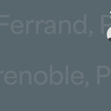
t-Ferrand
ble, Poit