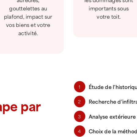
gouttelettes au
importants sous
plafond, impact sur
votre toit.
vos biens et votre
activité.
Étude de l’histori
1
ape par
Recherche d’infiltra
2
Analyse extérieure 
3
Choix de la méthod
4