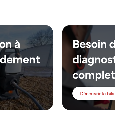
ion à
Besoin 
pidement
diagnost
complet
Découvrir le bil