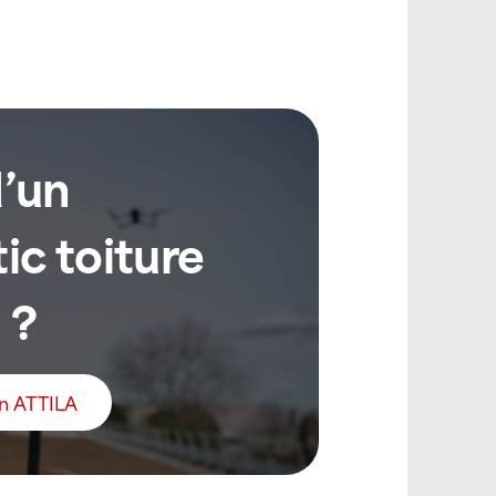
d’un
ic toiture
 ?
an ATTILA