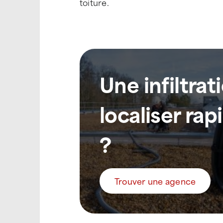
toiture.
Une infiltrat
localiser ra
?
Trouver une agence