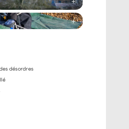
 des désordres
llé
s