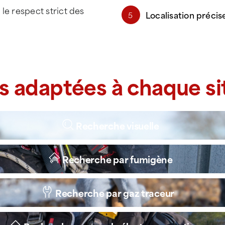
e respect strict des
Localisation précise
5
s adaptées à chaque si
Recherche visuelle
Recherche par fumigène
Recherche par gaz traceur