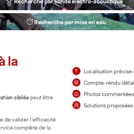
Recherche par sonde électro-acoustique
Recherche par mise en eau
à la
Localisation précise
Compte-rendu détai
Photos commentée
ation ciblée
peut être
Solutions proposées
 de valider l’efficacité
ervice complète de la