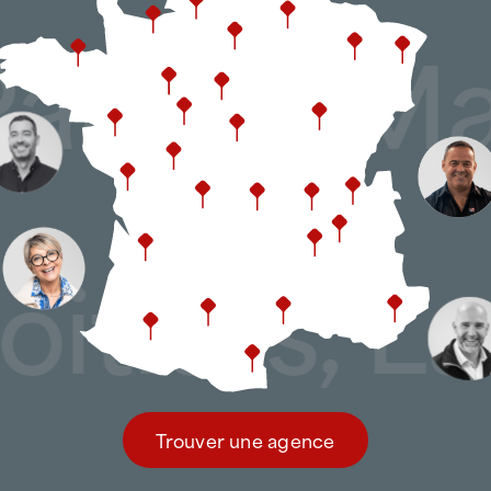
, Pau, Le 
iers, La 
Trouver une agence