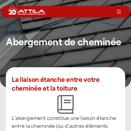
Passer
au
Toggl
contenu
Navig
Le groupe
Abergement de cheminée
Nos services
Nos agences
La liaison étanche entre votre
cheminée et la toiture
Votre toit
Rejoignez-nous
L’abergement constitue une liaison étanche
entre la cheminée (ou d’autres éléments
Devenir Franchisé