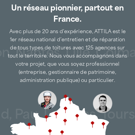
Un réseau pionnier, partout en
France.
Avec plus de 20 ans d’expérience, ATTILA est le
1er réseau national d’entretien et de réparation
n, Nantes, Lille, Colm
de tous types de toitures avec 125 agences sur
tout le territoire. Nous vous accompagnons dans
votre projet, que vous soyez professionnel
(entreprise, gestionnaire de patrimoine,
administration publique) ou particulier.
nd, Pau, Le Mans, Tour