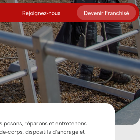
Rejoignez-nous
Devenir Franchisé
s posons, réparons et entretenons
rde-corps, dispositifs d’ancrage et