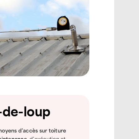
t-de-loup
moyens d’accès sur toiture
aintenance,
d’exécution et