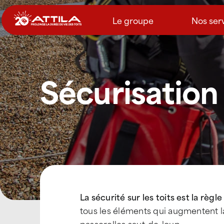
Passer
au
Le groupe
Nos ser
contenu
Sécurisation 
La sécurité sur les toits est la règ
tous les éléments qui augmentent la 
passerelles saut-de-loup.