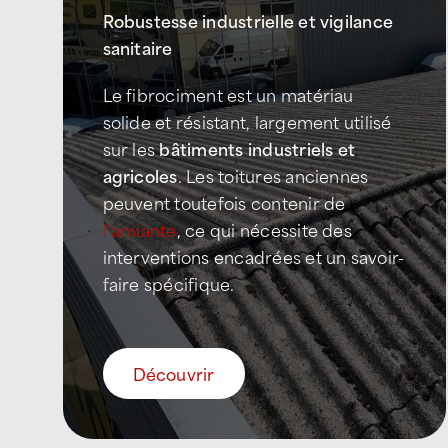
Robustesse industrielle et vigilance
sanitaire
Le fibrociment est un matériau
solide et résistant, largement utilisé
sur les
bâtiments industriels et
agricoles
. Les toitures anciennes
peuvent toutefois contenir de
l’amiante
, ce qui nécessite des
interventions encadrées et un savoir-
faire spécifique.
Découvrir