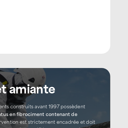
et amiante
nts construits avant 1997 possèdent
ntus en fibrociment contenant de
ervention est strictement encadrée et doit