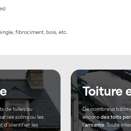
es)
ingle, fibrociment, bois, etc.
ce
Toiture 
s de tuiles ou
De nombreux bâtime
par les solins ou les
encore
des toits pe
d’identifier les
l’amiante
. Toute int