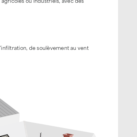
agricoles ou industriels, avec des
’infiltration, de soulèvement au vent
Ligne de vie
Plan carré
Sortie en traversée de toiture
Cheminée
Faitage
Noue
re de toit
Rive saillante
Point d'ancrage
Gouttière