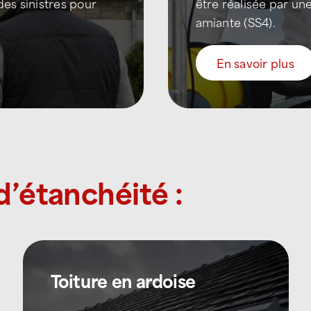
des sinistres pour
être réalisée par une
amiante (SS4).
En savoir plus
d’étanchéité :
Toiture en ardoise