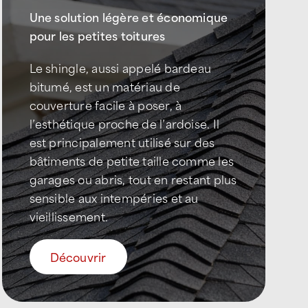
Une solution légère et économique
pour les petites toitures
Le shingle, aussi appelé bardeau
bitumé, est un matériau de
couverture facile à poser, à
l’esthétique proche de l’ardoise. Il
est principalement utilisé sur des
bâtiments de petite taille comme les
garages ou abris, tout en restant plus
sensible aux intempéries et au
vieillissement.
Découvrir