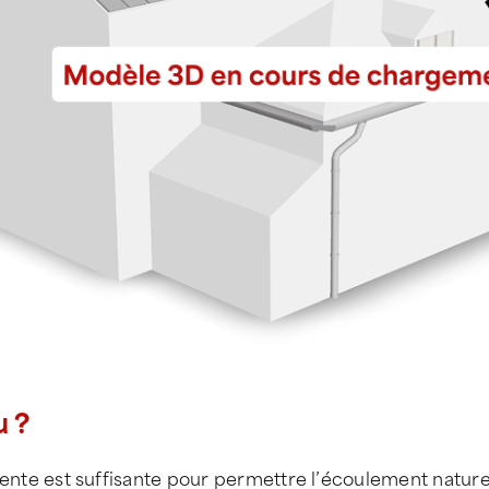
Arêtier
Chatière
Faitage contre mur
Rive contre mur
Tuyau descente
u ?
 pente est suffisante pour permettre l’écoulement nature