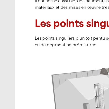
Il concerne aussi bien les bâtiments 
matériaux et des mises en œuvre très 
Les points singu
Les points singuliers d’un toit pentu 
ou de dégradation prématurée.
Dessus de m
Bardage
Panneau so
Echelle à c