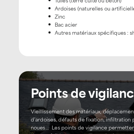
Tuiles (terre cuite ou béton)
Ardoises (naturelles ou artificiell
Zinc
Bac acier
Autres matériaux spécifiques : sh
Points de vigilan
Vieillissement des matériaux, déplacement
d’ardoises, défauts de fixation, infiltration 
noues… Les points de vigilance permettent 