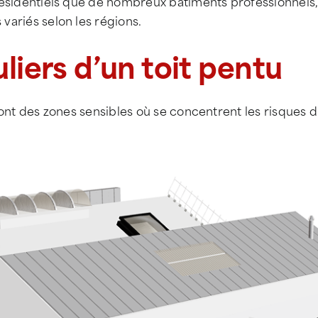
résidentiels que de nombreux bâtiments professionnels, 
variés selon les régions.
liers d’un toit pentu
sont des zones sensibles où se concentrent les risques d
Voute éclairante
Garde-corps
ur
Lanterneau
Chéneau
Translucide
laire
rinoline
Egout
Fenêt
Lucarne