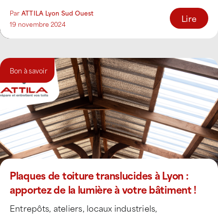
Par
ATTILA Lyon Sud Ouest
Lire
19 novembre 2024
Bon à savoir
Plaques de toiture translucides à Lyon :
apportez de la lumière à votre bâtiment !
Entrepôts, ateliers, locaux industriels,