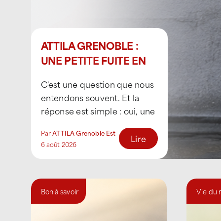
ATTILA GRENOBLE :
UNE PETITE FUITE EN
TOITURE PEUT-ELLE
C'est une question que nous
DEVENIR UN
entendons souvent. Et la
PROBLEME ?
réponse est simple : oui, une
petite fuite peut rapidement
Par
ATTILA Grenoble Est
avoir de grandes [...]
Lire
6 août 2026
Bon à savoir
Vie du 