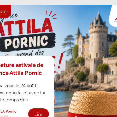
avoir
eture estivale de
nce Attila Pornic
-vous le 24 août !
est enfin là, et avec lui
 le temps des
es. À cette occasion,
ILA Pornic
e Attila [...]
Lire