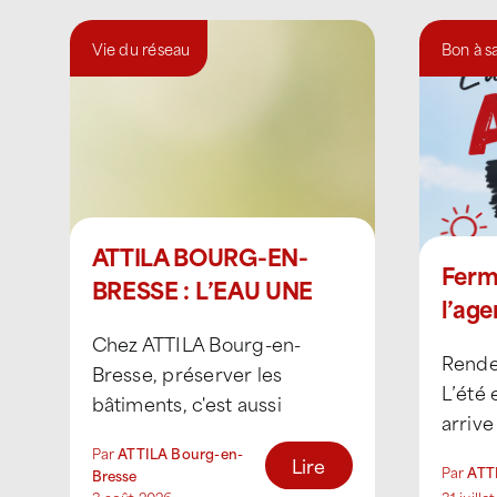
Vie du réseau
Bon à s
ATTILA BOURG-EN-
Ferm
BRESSE : L’EAU UNE
l’age
RESSOURCE VITALE
Chez ATTILA Bourg-en-
POUR LES ABEILLES
Rendez
Bresse, préserver les
L’été 
bâtiments, c'est aussi
arrive
contribuer à préserver notre
vacanc
Par
ATTILA Bourg-en-
environnement. C'est
Lire
Par
ATT
Bresse
l’équip
pourquoi nous sommes