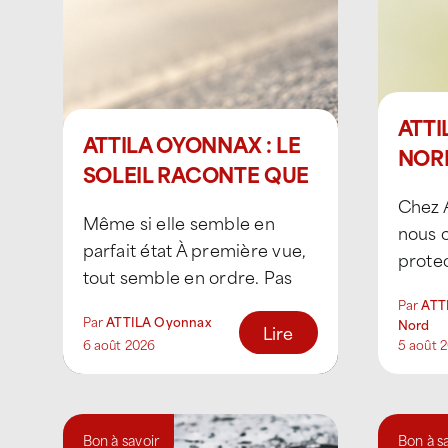
ATTI
ATTILA OYONNAX : LE
NORD
SOLEIL RACONTE QUE
CHA
VOTRE TOITURE
Chez 
ABE
Même si elle semble en
VIEILLIT
nous c
L’E
parfait état À première vue,
protec
tout semble en ordre. Pas
grâce
de fuite, pas de tuile
Par
ATT
ruche 
Par
ATTILA Oyonnax
Nord
déplacée, pas [...]
Lire
lorsque
6 août 2026
5 août 
Bon à savoir
Bon à s