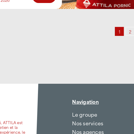
t 2026
1
2
Navigation
Le groupe
Nos services
6, ATTILA est
etien et la
Nos agences
expérience, le