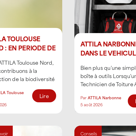
LA TOULOUSE
ATTILA NARBONNE
 : EN PERIODE DE
DANS LE VEHICUL
LEUR LES
D’UN TECHNICIEN
ATTILA Toulouse Nord,
ILLES MONTRENT
Bien plus qu'une simp
TOITURE ATTILA
ontribuons à la
XEMPLE
boîte à outils Lorsqu'u
tion de la biodiversité
Technicien de Toiture
 au parrainage d'une
arrive sur un site, son
ILA Toulouse
avec IZIgreen. En été,
Lire
Par
ATTILA Narbonne
véhicule transporte bi
 [...]
2026
5 août 2026
plus que [...]
avoir
Conseils