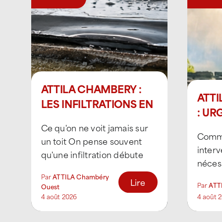
ATTILA CHAMBERY :
ATTI
LES INFILTRATIONS EN
: UR
TOITURE
DIA
Ce qu'on ne voit jamais sur
Comme
TOIT
un toit On pense souvent
interv
qu'une infiltration débute
nécess
lorsqu'une goutte d'eau
anoma
Par
ATTILA Chambéry
apparaît au plafond. En
Lire
Par
ATTI
Ouest
urgenc
réalité, [...]
4 août 2026
4 août 
découv