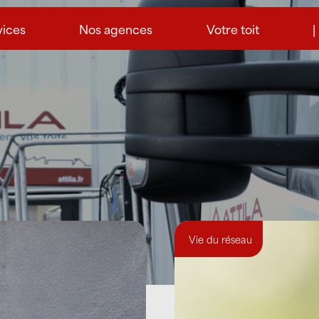
vices
Nos agences
Votre toit
|
Vie du réseau