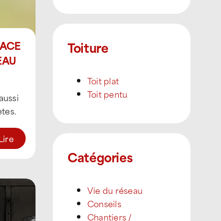
FACE
Toiture
EAU
POUR
Toit plat
e
Toit pentu
aussi
tes.
arche
Lire
nant
Catégories
Vie du réseau
Conseils
Chantiers /