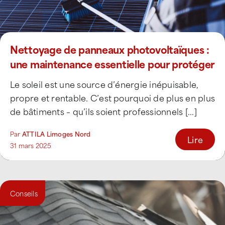
Nettoyage de panneaux photovoltaïques :
une maintenance essentielle pour protéger
votre capital-toit
Le soleil est une source d’énergie inépuisable,
propre et rentable. C’est pourquoi de plus en plus
de bâtiments – qu’ils soient professionnels [...]
Par
ATTILA Limoges Nord
Lire
31 mars 2025
Conseils