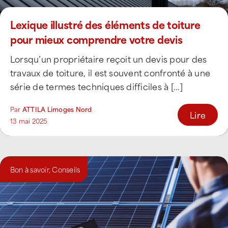
Lexique illustré des éléments de toiture
pour mieux comprendre votre devis
Lorsqu’un propriétaire reçoit un devis pour des
travaux de toiture, il est souvent confronté à une
série de termes techniques difficiles à [...]
Par
ATTILA Limoges Nord
Lire
13 mai 2025
Bon à savoir
,
Conseils