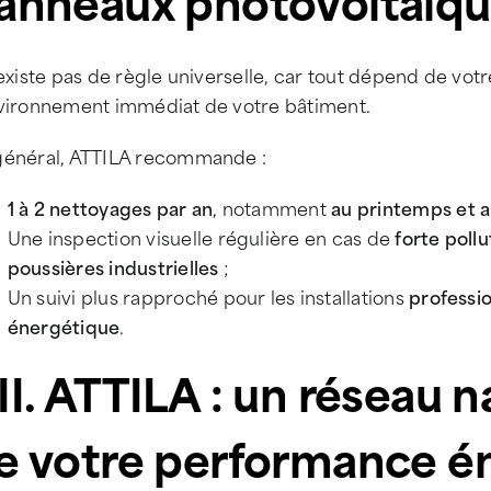
anneaux photovoltaïqu
’existe pas de règle universelle, car tout dépend de vot
nvironnement immédiat de votre bâtiment.
général, ATTILA recommande :
1 à 2 nettoyages par an
, notamment
au printemps et 
Une inspection visuelle régulière en cas de
forte poll
poussières industrielles
;
Un suivi plus rapproché pour les installations
professi
énergétique
.
II. ATTILA : un réseau n
e votre performance é