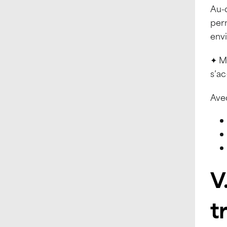
Au-
perm
env
✦ M
s’a
Ave
V
t