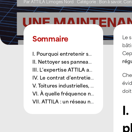
Par
ATTILA Limoges Nord
Catégorie :
Bon à savoir
,
Cons
Sommaire
Le s
bâti
Cep
I. Pourquoi entretenir ses panneaux photovoltaïques ?
régu
II. Nettoyer ses panneaux solaires, oui… mais pas n’importe comment
III. L’expertise ATTILA au service de votre toiture solaire
Ch
IV. Le contrat d’entretien ATTILA : la garantie d’un toit durable
évid
V. Toitures industrielles, terrasses, traditionnelles : un entretien adapté à chaque typologie
doit
VI. À quelle fréquence nettoyer ses panneaux photovoltaïques ?
VII. ATTILA : un réseau national au service de votre performance énergétique
I
p