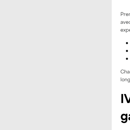
Prem
ave
expe
Chaq
long
I
g