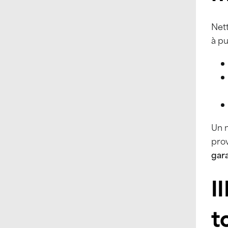
Net
à pu
Un 
pro
gar
I
t