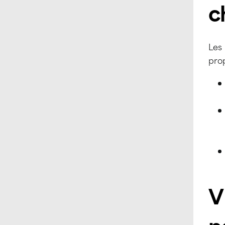
c
Les 
prop
V