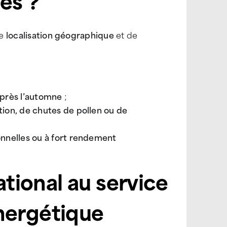
es ?
re
localisation géographique
et de
après l’automne
;
ution, de chutes de pollen ou de
onnelles ou à fort rendement
ational au service
nergétique