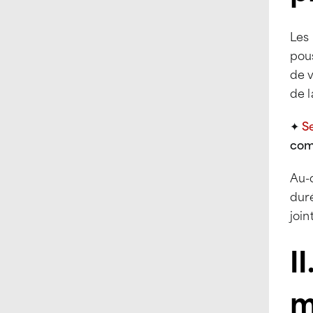
Les 
pous
de 
de l
✦
S
comp
Au-
dur
join
I
m