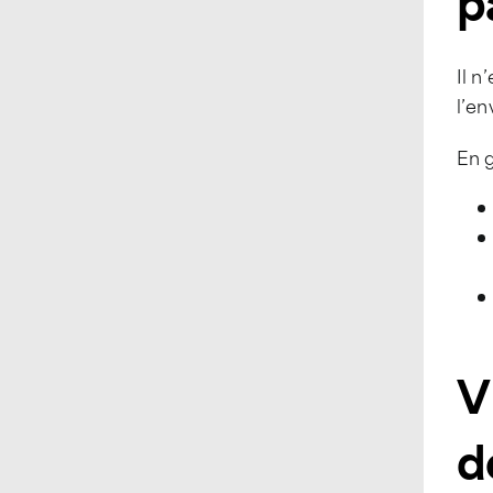
p
Il n
l’e
En 
V
d