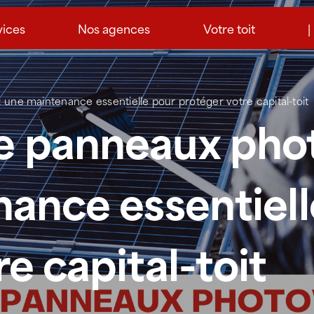
vices
Nos agences
Votre toit
|
une maintenance essentielle pour protéger votre capital-toit
e panneaux phot
nance essentiell
e capital-toit