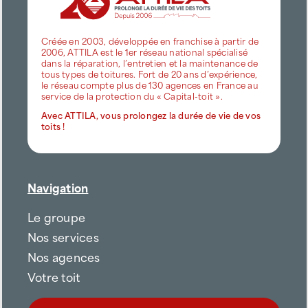
Créée en 2003, développée en franchise à partir de
2006, ATTILA est le 1er réseau national spécialisé
dans la réparation, l’entretien et la maintenance de
tous types de toitures. Fort de 20 ans d’expérience,
le réseau compte plus de 130 agences en France au
service de la protection du « Capital-toit ».
Avec ATTILA, vous prolongez la durée de vie de vos
toits !
Navigation
Le groupe
Nos services
Nos agences
Votre toit