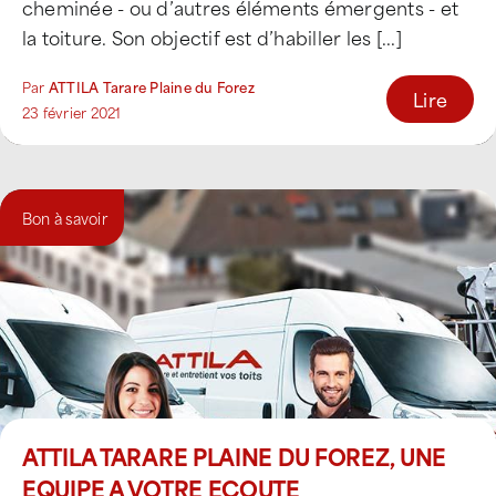
cheminée - ou d’autres éléments émergents - et
la toiture. Son objectif est d’habiller les [...]
Par
ATTILA Tarare Plaine du Forez
Lire
23 février 2021
Bon à savoir
ATTILA TARARE PLAINE DU FOREZ, UNE
EQUIPE A VOTRE ECOUTE