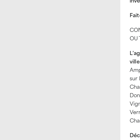
inve
Fait
CON
OU 
L’a
vill
Ampl
sur 
Cha
Donz
Vign
Ver
Cha
Déc