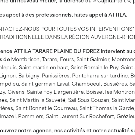
nté un nouveau métier, la défense du « Capital-toit », p
es appel à des professionnels, faites appel à ATTILA.
TACTEZ-NOUS POUR TOUTES VOS INTERVENTIONS* S
TRADITIONNELLE DANS LA RÉGION AUVERGNE-RHONE-
gence ATTILA TARARE PLAINE DU FOREZ intervient au c
es de
Montbrison, Tarare, Feurs, Saint Galmier, Montrond
epuis, Saint martin en haut, Saint Romain le Puy, Sain
Lignon, Balbigny, Panissières, Pontcharra sur turdine, 
mpdieu, Saint germain Laval, Chamboeuf, Bussières, Sa
y, Civens, Sainte Foy L’argentière, Boisset les Montron
es, Saint Martin la Sauveté, Sail Sous Couzan, Saint Mar
rières, Saint Bonnet le Courreau, Saint Thomas la Gard
lmazel, Pommiers, Saint Laurent Sur Rochefort, Grézieu
ouvrez notre agence, nos activités et notre actualité