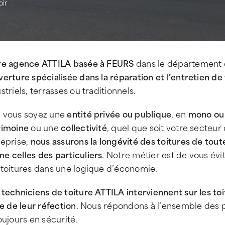
oir
re agence ATTILA basée à FEURS
dans le département d
erture spécialisée dans la réparation et l’entretien de 
striels, terrasses ou traditionnels.
 vous soyez une
entité privée ou publique
, en
mono ou 
rimoine
ou une
collectivité
, quel que soit votre secteur 
reprise,
nous assurons la longévité des toitures de tout
e celles des particuliers
. Notre métier est de vous év
 toitures dans une logique d’économie.
techniciens de toiture ATTILA interviennent sur les toit
le de leur réfection
. Nous répondons à l’ensemble des p
oujours en sécurité.