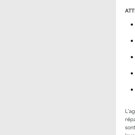
ATT
L’ag
répa
sont