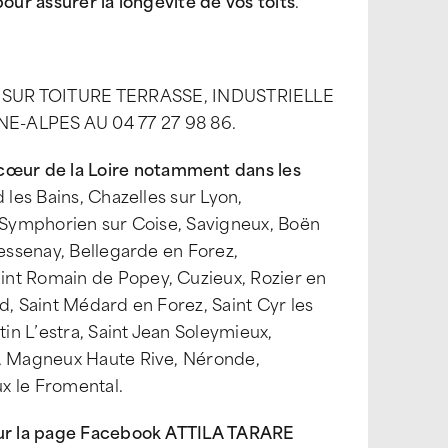
our assurer la longévité de vos toits
.
UR TOITURE TERRASSE, INDUSTRIELLE
ALPES AU 04 77 27 98 86.
œur de la Loire notamment dans les
 les Bains, Chazelles sur Lyon,
t Symphorien sur Coise, Savigneux, Boën
Bessenay, Bellegarde en Forez,
int Romain de Popey, Cuzieux, Rozier en
d, Saint Médard en Forez, Saint Cyr les
tin L’estra, Saint Jean Soleymieux,
e, Magneux Haute Rive, Néronde,
x le Fromental.
 sur la page Facebook ATTILA TARARE