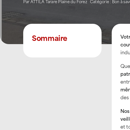
Par
ATTILA Tarare Plaine du Forez
Catégorie :
Bon à sav
Sommaire
Vot
couv
indu
Que
pat
ent
mêm
des
Nos 
veil
et t