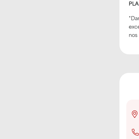
PLA
*Da
exce
nos 