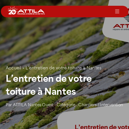
Passer
au
Toggl
contenu
Navig
Le groupe
Nos services
Accueil
>
L’entretien de votre toiture à Nantes
Nos agences
L’entretien de votre
toiture à Nantes
Votre toit
Par
ATTILA Nantes Ouest
Catégorie :
Chantiers / Intervention
Rejoignez-nous
Devenir Franchisé