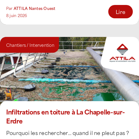
Chez Attila Nantes [...]
Par
ATTILA Nantes Ouest
Lire
8 juin 2026
Chantiers / Intervention
Infiltrations en toiture à La Chapelle-sur-
Erdre
Pourquoi les rechercher… quand il ne pleut pas ?