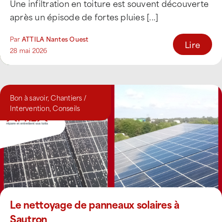
Une infiltration en toiture est souvent découverte
après un épisode de fortes pluies [...]
Par
ATTILA Nantes Ouest
Lire
28 mai 2026
Bon à savoir
,
Chantiers /
Intervention
,
Conseils
Le nettoyage de panneaux solaires à
Sautron