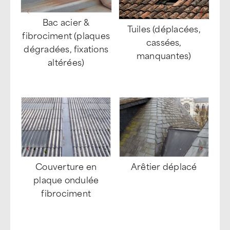
Bac acier &
Tuiles (déplacées,
fibrociment (plaques
Ar
cassées,
dégradées, fixations
a
manquantes)
altérées)
Couverture en
Arêtier déplacé
plaque ondulée
fibrociment