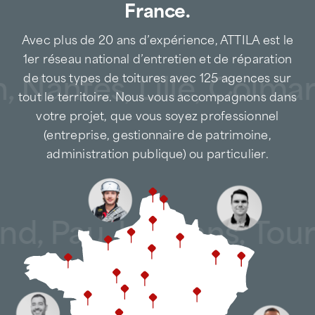
France.
Avec plus de 20 ans d’expérience, ATTILA est le
1er réseau national d’entretien et de réparation
, Nantes, Lille, Colmar
de tous types de toitures avec 125 agences sur
tout le territoire. Nous vous accompagnons dans
votre projet, que vous soyez professionnel
(entreprise, gestionnaire de patrimoine,
administration publique) ou particulier.
and, Pau, Le Mans, Tou