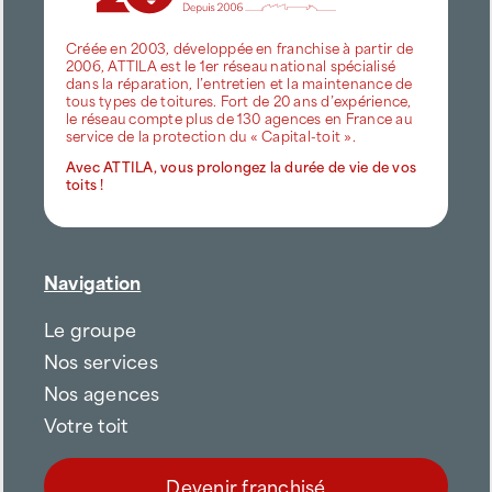
Créée en 2003, développée en franchise à partir de
2006, ATTILA est le 1er réseau national spécialisé
dans la réparation, l’entretien et la maintenance de
tous types de toitures. Fort de 20 ans d’expérience,
le réseau compte plus de 130 agences en France au
service de la protection du « Capital-toit ».
Avec ATTILA, vous prolongez la durée de vie de vos
toits !
Navigation
Le groupe
Nos services
Nos agences
Votre toit
Devenir franchisé