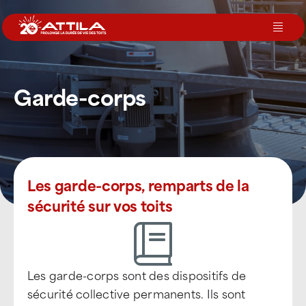
Passer
au
Toggl
contenu
Navig
Le groupe
Garde-corps
Nos services
Nos agences
Les garde-corps, remparts de la
sécurité sur vos toits
Votre toit
Rejoignez-nous
Les garde-corps sont des dispositifs de
sécurité collective permanents. Ils sont
Devenir Franchisé