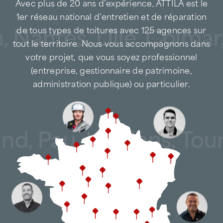
Avec plus de 20 ans d’expérience, ATTILA est le
1er réseau national d’entretien et de réparation
, Nantes, Lille, Colmar
de tous types de toitures avec 125 agences sur
tout le territoire. Nous vous accompagnons dans
votre projet, que vous soyez professionnel
(entreprise, gestionnaire de patrimoine,
administration publique) ou particulier.
and, Pau, Le Mans, Tou