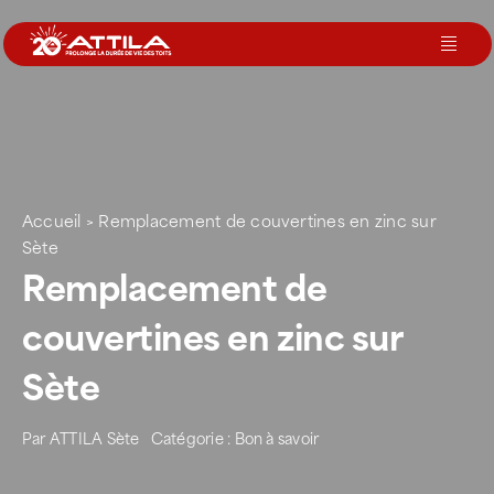
Passer
au
Toggl
contenu
Navig
Le groupe
Nos services
Accueil
>
Remplacement de couvertines en zinc sur
Sète
Nos agences
Remplacement de
couvertines en zinc sur
Votre toit
Sète
Rejoignez-nous
Par
ATTILA Sète
Catégorie :
Bon à savoir
Devenir Franchisé