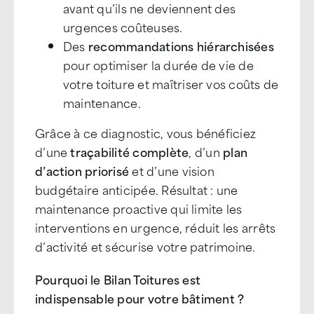
avant qu
’
ils ne deviennent des
urgences coûteuses.
Des
recommandations hié
rarchis
ées
pour optimiser la durée de vie de
votre toiture et maîtriser vos coûts de
maintenance.
Grâce à ce diagnostic, vous béné
ficiez
d
’
une
traç
abilit
é
complè
te
, d
’
un
plan
d
’
action priorisé
et d
’
une vision
budgétaire anticipé
e. R
ésultat : une
maintenance proactive qui limite les
interventions en urgence, réduit les arrêts
d
’
activit
é
et s
écurise votre patrimoine.
Pourquoi le Bilan Toitures est
indispensable pour votre bâtiment ?