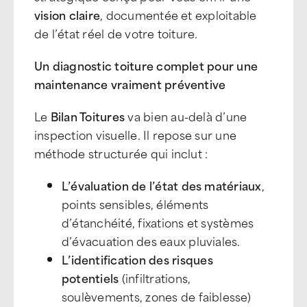
vision claire
, documentée et exploitable
de l’état réel de votre toiture.
Un diagnostic toiture complet pour une
maintenance vraiment pré
ventive
Le
Bilan Toitures
va bien au-delà d
’
une
inspection visuelle. Il repose sur une
méthode structurée qui inclut :
L’évaluation de l’état des matériaux
,
points sensibles, éléments
d’é
tanch
éité, fixations et syst
è
mes
d’évacuation des eaux pluviales.
L
’
identification des risques
potentiels
(infiltrations,
soul
è
vements, zones de faiblesse)