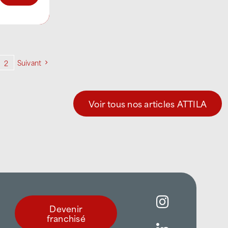
Suivant
2
Voir tous nos articles ATTILA
Devenir
franchisé