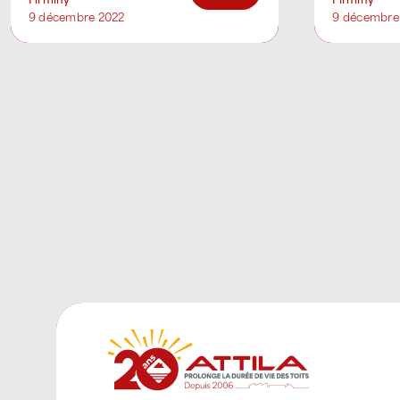
membres d’accompagner
membres
9 décembre 2022
9 décembre
bénévolement [...]
bénévolem