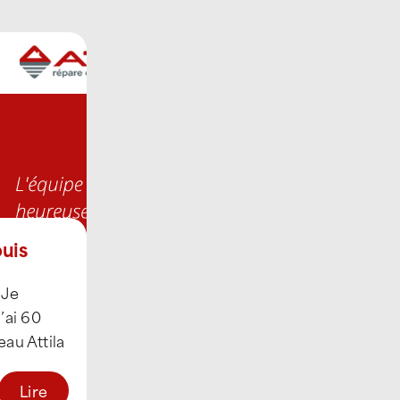
uis
 Je
’ai 60
seau Attila
 2022 en
Lire