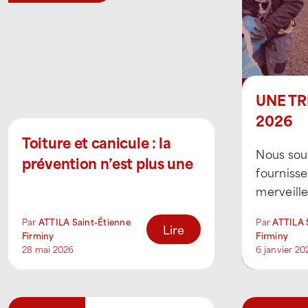
UNE TR
2026
Toiture et canicule : la
Nous souh
prévention n’est plus une
fournisse
option !
merveill
cette an
Par
ATTILA Saint-Étienne
Par
ATTILA 
réussite,
Lire
Firminy
Firminy
[...]
28 mai 2026
6 janvier 20