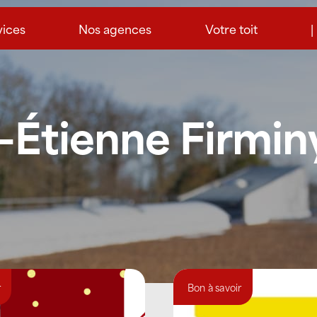
vices
Nos agences
Votre toit
|
-Étienne Firmin
r
Bon à savoir