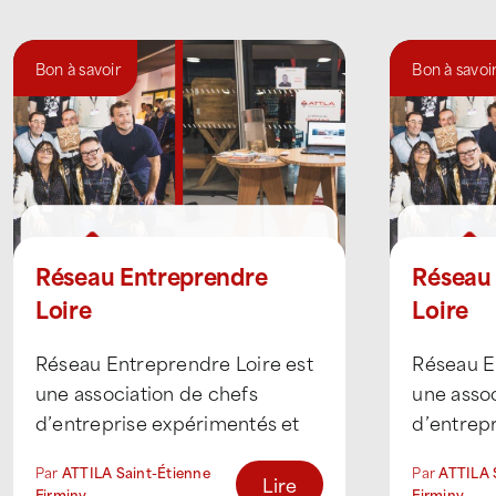
Bon à savoir
Bon à savoi
Réseau Entreprendre
Réseau
Loire
Loire
Réseau Entreprendre Loire est
Réseau E
une association de chefs
une assoc
d’entreprise expérimentés et
d’entrep
engagés. Créée en 1999,
engagés.
Par
ATTILA Saint-Étienne
Par
ATTILA 
l’association permet à ses
l’associa
Lire
Firminy
Firminy