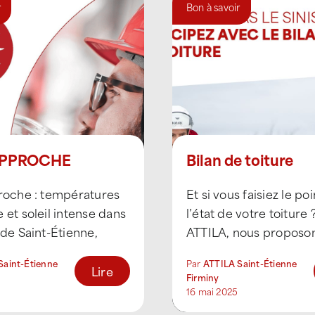
r
Bon à savoir
APPROCHE
Bilan de toiture
proche : températures
Et si vous faisiez le poi
 et soleil intense dans
l’état de votre toiture
 de Saint-Étienne,
ATTILA, nous proposo
Forez, il est essentiel
bilan de toiture en 5 [..
Saint-Étienne
Par
ATTILA Saint-Étienne
 [...]
Lire
Firminy
16 mai 2025