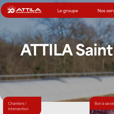
Passer
au
Le groupe
Nos ser
contenu
ATTILA Saint
Chantiers /
Bon à savoi
Intervention