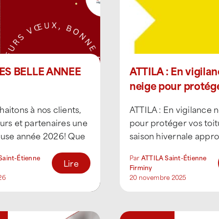
ES BELLE ANNEE
ATTILA : En vigila
neige pour protég
toitures !
aitons à nos clients,
ATTILA : En vigilance 
urs et partenaires une
pour protéger vos toit
euse année 2026! Que
saison hivernale appr
née vous apporte
avec elle, les risques l
Saint-Étienne
Par
ATTILA Saint-Étienne
 bonheur et pleins de
écarts [...]
Lire
Firminy
26
20 novembre 2025