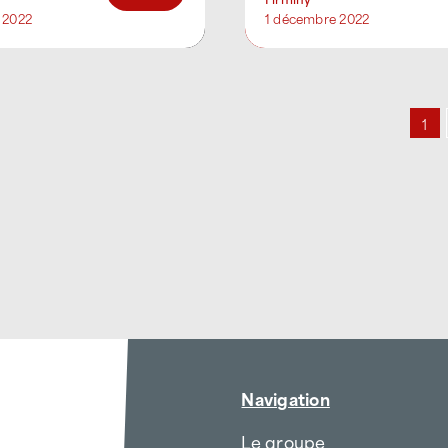
 d’accompagner
 2022
1 décembre 2022
ent [...]
1
Navigation
Le groupe