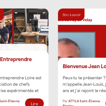
r
Bon à savoir
 Entreprendre
Bienvenue Jean Lo
ntreprendre Loire est
Peux-tu te présenter ?
iation de chefs
m’appelle Jean-Louis, j
rise expérimentés et
ans et j’ai rejoint le ré
 Créée en 1999,
du Puy en septembre
Saint-Étienne
Par
ATTILA Saint-Étienne
tion permet à ses
[...]
Lire
Firminy