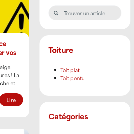
Rechercher:
nce
Toiture
er vos
neige
Toit plat
ures ! La
Toit pentu
oche et
iés aux
Lire
Catégories