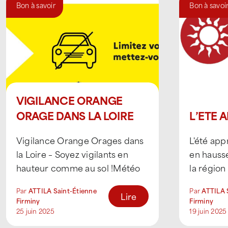
Bon à savoir
Bon à savoi
VIGILANCE ORANGE
ORAGE DANS LA LOIRE
L’ETE 
Vigilance Orange Orages dans
L'été ap
la Loire – Soyez vigilants en
en hausse
hauteur comme au sol !Météo
la région
France a placé le département
Plaine du 
Par
ATTILA Saint-Étienne
Par
ATTILA 
en vigilance [...]
de prendre
Lire
Firminy
Firminy
25 juin 2025
19 juin 2025