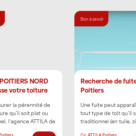
r
Bon à savoir
 POITIERS NORD
Recherche de fuit
e votre toiture
Poitiers
surer la pérennité de
Une fuite peut apparaî
ure qu’il soit plat ou
tout type de toit qu’il s
nel, l’agence ATTILA de
traditionnel (en tuile, z
Nord vous conseille de
ardoise), industriel (ba
oitiers
Par
ATTILA Poitiers