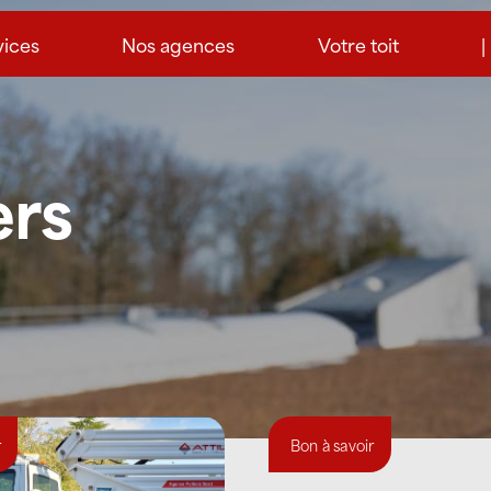
vices
Nos agences
Votre toit
|
ers
r
Bon à savoir