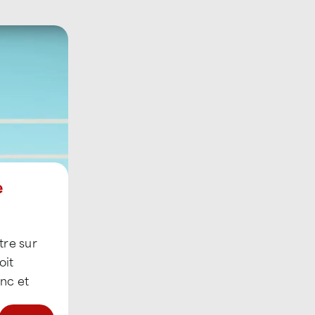
e
tre sur
oit
inc et
c acier,