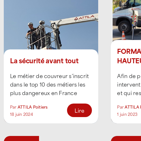
FORMAT
La sécurité avant tout
HAUTEU
POITIE
Le métier de couvreur s’inscrit
Afin de p
dans le top 10 des métiers les
intervent
plus dangereux en France
et qui re
(accidents graves, décès,
ATTILA a 
Par
ATTILA Poitiers
Par
ATTILA P
etc...). C'est pourquoi [...]
ses [...]
Lire
18 juin 2024
1 juin 2023