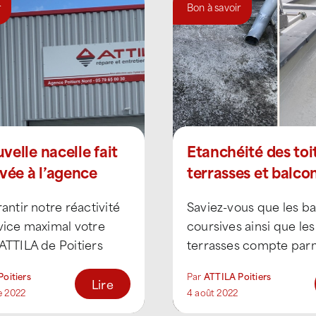
r
Bon à savoir
velle nacelle fait
Etanchéité des toi
ivée à l’agence
terrasses et balcon
de Poitiers Nord
résine
rantir notre réactivité
Saviez-vous que les ba
vice maximal votre
coursives ainsi que les
ATTILA de Poitiers
terrasses compte parm
eille sa nouvelle
éléments les plus expo
oitiers
Par
ATTILA Poitiers
 Cette dernière permet
C’est pour cela qu’il est
Lire
e 2022
4 août 2022