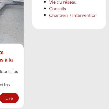
Vie du réseau
Conseils
Chantiers / Intervention
ts
s à la
lcons, les
i les
sés.
 [...]
Lire