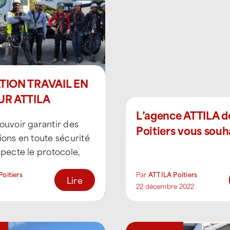
ION TRAVAIL EN
R ATTILA
RS NORD
L’agence ATTILA d
ouvoir garantir des
Poitiers vous souh
ions en toute sécurité
joyeuses fêtes
specte le protocole,
fait, de la sécurité de
oitiers
Par
ATTILA Poitiers
Lire
22 décembre 2022