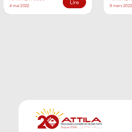
est un terme [...]
d’effectue
Lire
4 mai 2022
9 mars 202