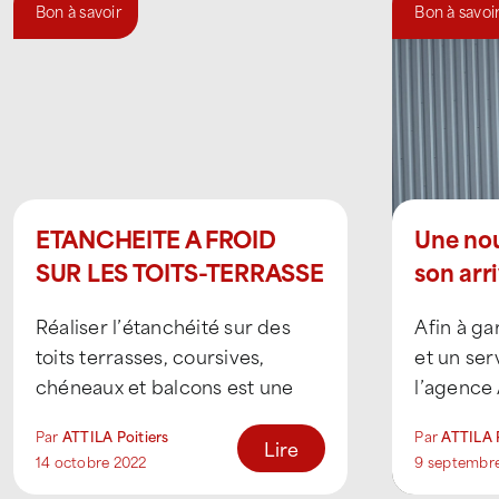
Bon à savoir
Bon à savoi
ETANCHEITE A FROID
Une nou
SUR LES TOITS-TERRASSE
son arr
ATTILA POITIERS
ATTILA 
Réaliser l’étanchéité sur des
Afin à ga
toits terrasses, coursives,
et un ser
chéneaux et balcons est une
l’agence 
action primordiale pour assurer
Nord accu
Par
ATTILA Poitiers
Par
ATTILA P
la pérennité de la toiture. C’est
nacelle.
Lire
14 octobre 2022
9 septembr
[...]
[...]