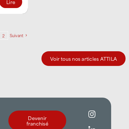
Lire
Suivant
2
Voir tous nos articles ATTILA
Devenir
franchisé