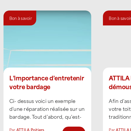
Bon à savoir
Bon à savoi
L’importance d’entretenir
ATTILA
votre bardage
démouss
Ci- dessus voici un exemple
Afin d’as
d'une réparation réalisée sur un
votre toit
bardage. Tout d’abord, qu’est-
tradition
ce qu’un bardage ? Le bardage
Poitiers 
Par
ATTILA Poitiers
Par
ATTILA P