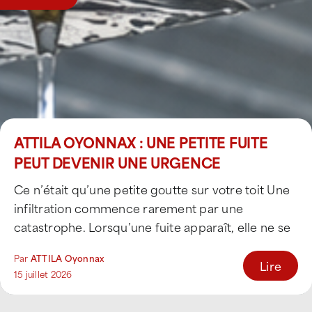
ATTILA OYONNAX : UNE PETITE FUITE
PEUT DEVENIR UNE URGENCE
Ce n’était qu’une petite goutte sur votre toit Une
infiltration commence rarement par une
catastrophe. Lorsqu’une fuite apparaît, elle ne se
manifeste [...]
Par
ATTILA Oyonnax
Lire
15 juillet 2026