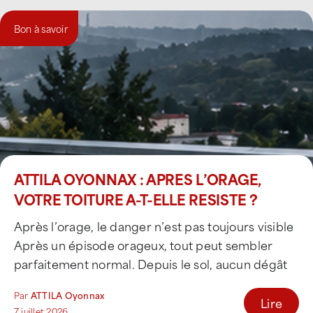
Bon à savoir
ATTILA OYONNAX : APRES L’ORAGE,
VOTRE TOITURE A-T-ELLE RESISTE ?
Après l’orage, le danger n’est pas toujours visible
Après un épisode orageux, tout peut sembler
parfaitement normal. Depuis le sol, aucun dégât
[...]
Par
ATTILA Oyonnax
Lire
7 juillet 2026