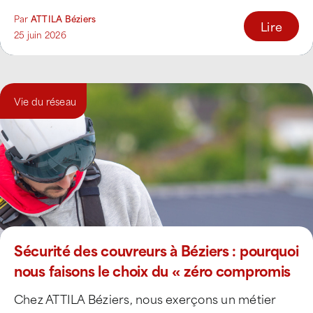
[...]
Par
ATTILA Béziers
Lire
25 juin 2026
Vie du réseau
Sécurité des couvreurs à Béziers : pourquoi
nous faisons le choix du « zéro compromis
»
Chez ATTILA Béziers, nous exerçons un métier