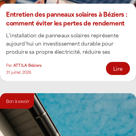
Entretien des panneaux solaires à Béziers :
comment éviter les pertes de rendement
de votre installation photovoltaïque ?
L’installation de panneaux solaires représente
aujourd’hui un investissement durable pour
produire sa propre électricité, réduire ses
dépenses énergétiques et participer activement
Par
ATTILA Béziers
à [...]
Lire
31 juillet 2026
Bon à savoir