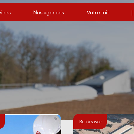
vices
Nos agences
Votre toit
|
r
Bon à savoir