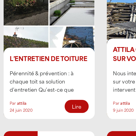
ATTILA
L’ENTRETIEN DE TOITURE
SUR VO
Pérennité & prévention : à
Nous int
chaque toit sa solution
sur votre
d’entretien Qu’est-ce que
interven
l’entretien de toiture ? Quel
une toitu
Par
attila
Par
attila
que soit son type, son [...]
fréquent.
Lire
24 juin 2020
9 juin 2020
urgente dè