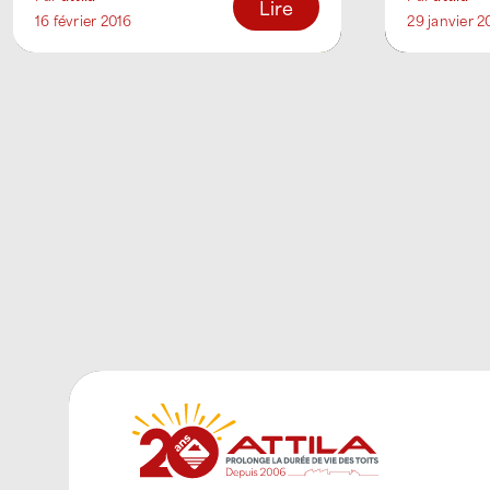
suivi une formation et [...]
tous types
Lire
16 février 2016
29 janvier 2