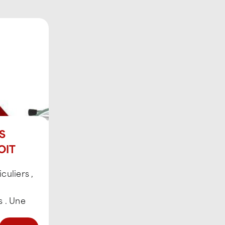
S
OIT
culiers ,
s . Une
els a