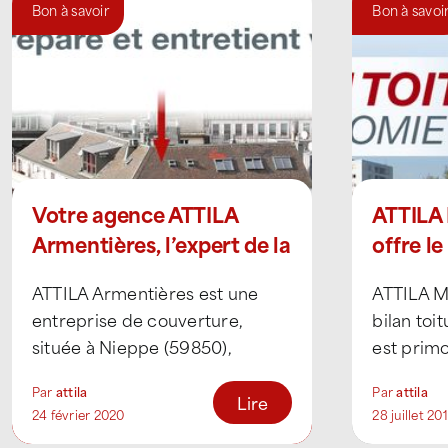
Bon à savoir
Bon à savoi
Votre agence ATTILA
ATTILA
Armentières, l’expert de la
offre le
maintenance des toitures
ATTILA Armentières est une
ATTILA Mo
entreprise de couverture,
bilan toi
située à Nieppe (59850),
est primo
spécialisée dans la réparation
durée de v
Par
attila
Par
attila
et l’entretien de tous les types
Lire
24 février 2020
28 juillet 20
de [...]