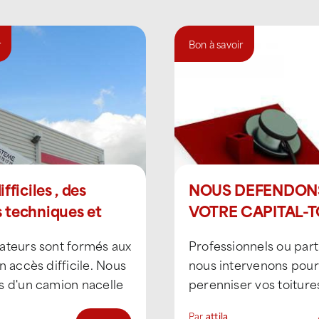
r
Bon à savoir
fficiles , des
NOUS DEFENDON
 techniques et
VOTRE CAPITAL-T
s
ateurs sont formés aux
Professionnels ou parti
n accès difficile. Nous
nous intervenons pour
s d'un camion nacelle
perenniser vos toiture
ervenir rapidement sur
équipe de professionn
Par
attila