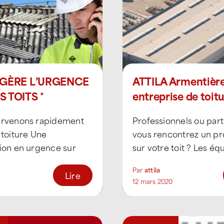
 GÈRE L’URGENCE
ATTILA Armentière
S TOITS *
entreprise de toitu
Armentières
ervenons rapidement
Professionnels ou parti
 toiture Une
vous rencontrez un p
tion en urgence sur
sur votre toit ? Les éq
re est un acte
couvreurs-étancheurs
Par
attila
 Celle-ci devient
l’agence ATTILA Armen
Lire
12 mars 2020
s lors [...]
sont à votre [...]