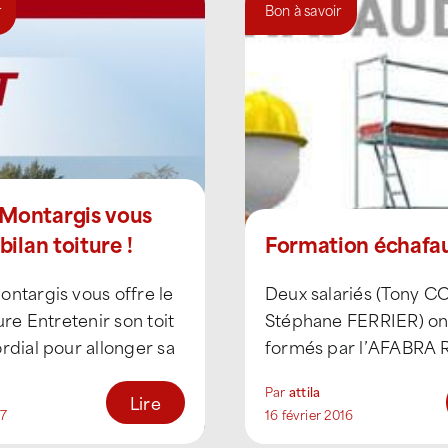
r
Bon à savoir
 Montargis vous
 bilan toiture !
Formation échafa
ntargis vous offre le
Deux salariés (Tony 
ture Entretenir son toit
Stéphane FERRIER) on
rdial pour allonger sa
formés par l’AFABRA 
ie ! La toiture est [...]
Alpes 3 jours (du 09 au
Par
attila
février 2016) [...]
Lire
17
16 février 2016