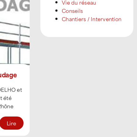
Vie du réseau
Conseils
Chantiers / Intervention
udage
COELHO et
t été
Rhône
 11
Lire