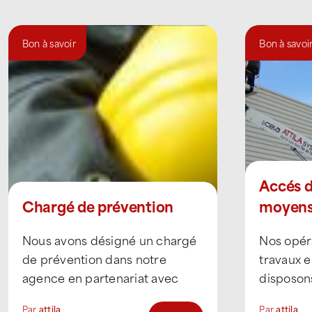
Bon à savoir
Bon à savoi
Accés di
Chargé de prévention
moyens
humain
Nous avons désigné un chargé
Nos opér
de prévention dans notre
travaux e
agence en partenariat avec
disposon
l’OPPBTP. En effet, après avoir
pour int
Par
attila
Par
attila