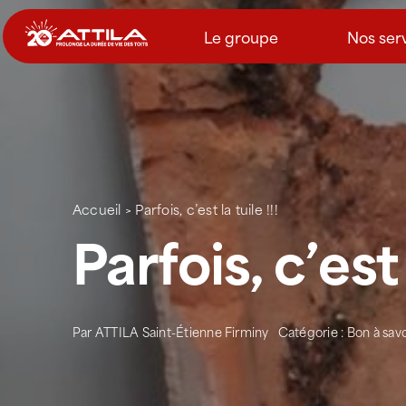
Passer
au
Le groupe
Nos ser
contenu
Accueil
>
Parfois, c’est la tuile !!!
Parfois, c’est 
Par
ATTILA Saint-Étienne Firminy
Catégorie :
Bon à savo