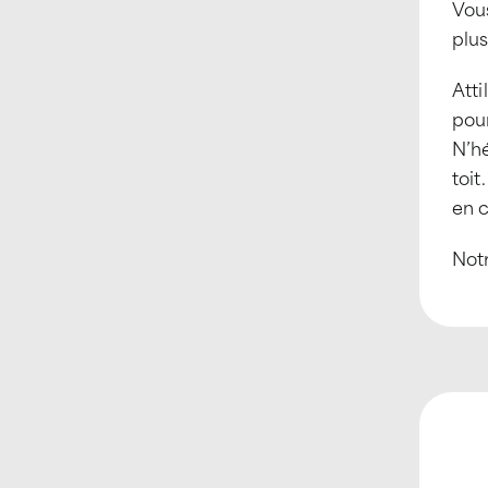
Vous
plus
Atti
pou
N’hé
toi
en 
Notr