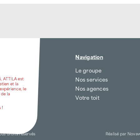
Navigation
Le groupe
Nos services
6, ATTILA est
etien et la
Nos agences
expérience, le
 de la
Votre toit
 !
ous droits réservés
Réalisé par
Nova