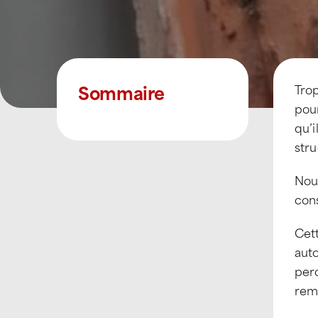
Sommaire
Tro
pour
qu’i
stru
Nou
cons
Cett
auto
perc
reme