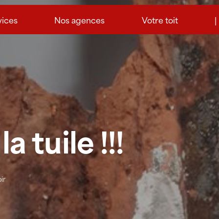
vices
Nos agences
Votre toit
|
la tuile !!!
ir