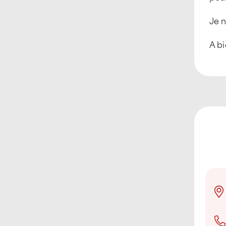
Je 
A bi