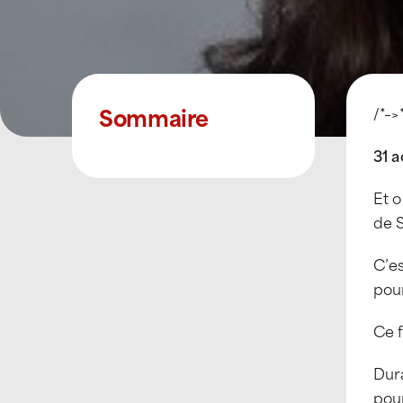
Sommaire
/*–>
31 a
Et o
de 
C’e
pour
Ce 
Dura
pour