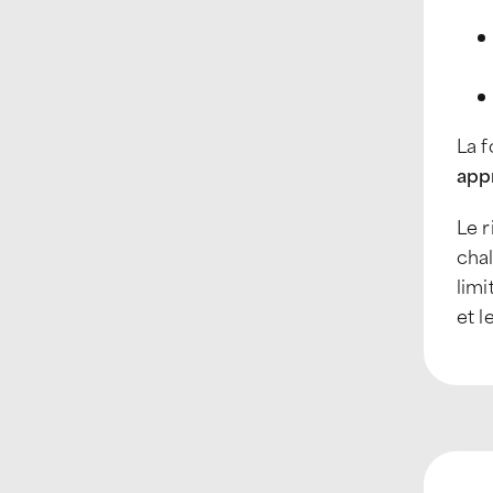
La 
appr
Le r
cha
limi
et l