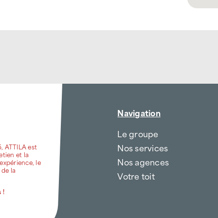
Navigation
Le groupe
Nos services
6, ATTILA est
etien et la
Nos agences
expérience, le
 de la
Votre toit
 !