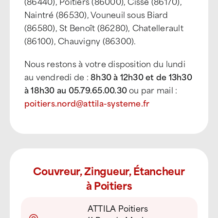
(86440), Poitiers (86000), Cissé (86170),
Naintré (86530), Vouneuil sous Biard
(86580), St Benoît (86280), Chatellerault
(86100), Chauvigny (86300).
Nous restons à votre disposition du lundi
au vendredi de :
8h30 à 12h30 et de 13h30
à 18h30 au 05.79.65.00.30
ou par mail :
poitiers.nord@attila-systeme.fr
Couvreur, Zingueur, Étancheur
à Poitiers
ATTILA Poitiers