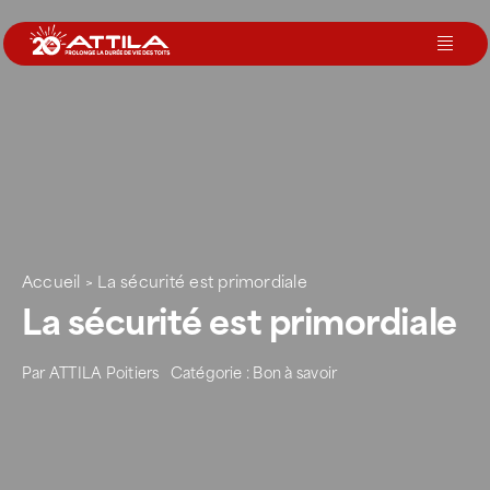
Passer
au
Toggl
contenu
Navig
Le groupe
Nos services
Nos agences
Accueil
>
La sécurité est primordiale
La sécurité est primordiale
Votre toit
Par
ATTILA Poitiers
Catégorie :
Bon à savoir
Rejoignez-nous
Devenir Franchisé