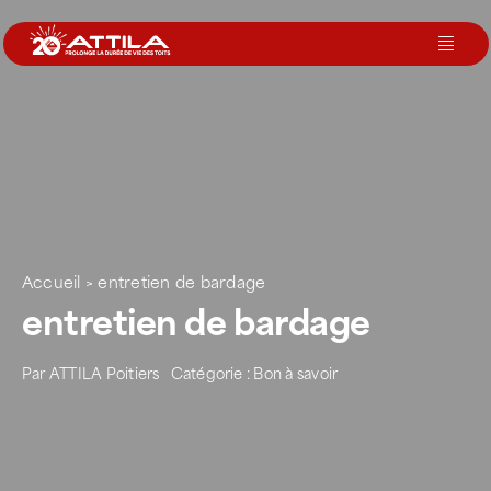
Passer
au
Toggl
contenu
Navig
Le groupe
Nos services
Nos agences
Accueil
>
entretien de bardage
entretien de bardage
Votre toit
Par
ATTILA Poitiers
Catégorie :
Bon à savoir
Rejoignez-nous
Devenir Franchisé