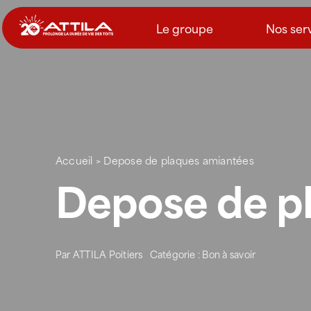
Passer
au
Le groupe
Nos ser
contenu
Accueil
>
Depose de plaques amiantées
Depose de p
Par
ATTILA Poitiers
Catégorie :
Bon à savoir