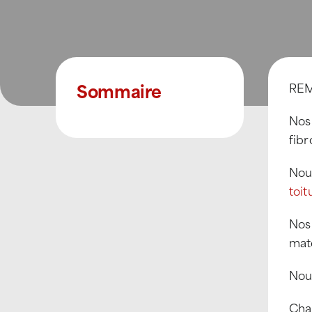
Sommaire
REM
Nos
fib
Nous
toit
Nos
mat
Nous
Cha