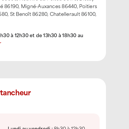
lé 86190, Migné-Auxances 86440, Poitiers
80, St Benoît 86280, Chatellerault 86100,
h30 à 12h30 et de 13h30 à 18h30 au
r
Étancheur
Lundi au vendredi :
8h30 à 12h30