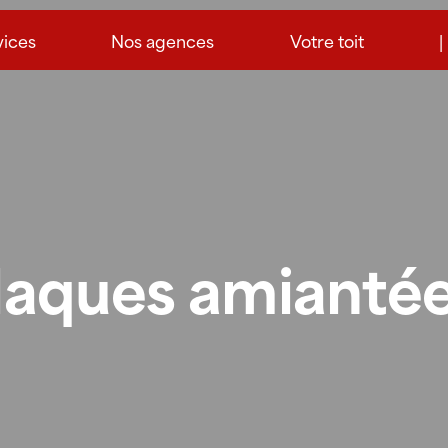
vices
Nos agences
Votre toit
|
laques amianté