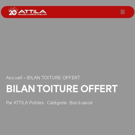
Passer
au
Toggl
contenu
Navig
Le groupe
Nos services
Nos agences
Accueil
>
BILAN TOITURE OFFERT
BILAN TOITURE OFFERT
Votre toit
Par
ATTILA Poitiers
Catégorie :
Bon à savoir
Rejoignez-nous
Devenir Franchisé