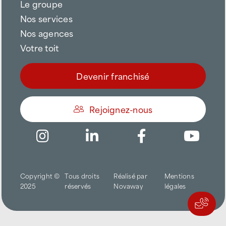
Le groupe
Nos services
Nos agences
Votre toit
Devenir franchisé
Rejoignez-nous
Être appelé
Copyright ©
Tous droits
Réalisé par
Mentions
Trouver une agence
2025
réservés
Novaway
légales